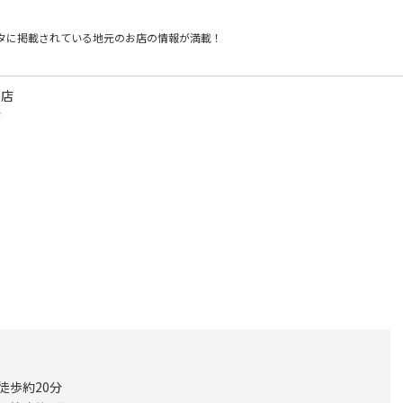
タに掲載されている
地元のお店の情報が満載！
都店
店
徒歩約20分