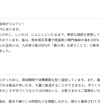
旨味がジュワッ！
料にあります。
たけのこ、しいたけ、にんにくにいたるまで、野菜も国産を使用して
入れています。塩は、熊本県天草灘や徳島県小鳴門海峡の海水100％
んの生地には、九州産小麦100％の「春小待」を使うことで、小麦本
ました。
ただくために、賞味期限や消費期限も短く設定しています。また、最
だわる製品が多いため、大量に製造することができません。手づくり
それこそが手づくりならではの味わいと、お客さまからご理解をいた
極め、配合や練りこみ時間などを調整しながら、脈々と継承されてき