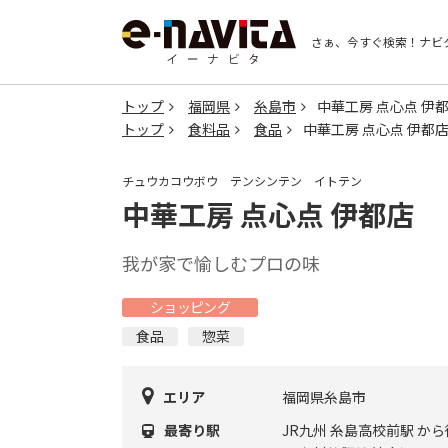
さぁ、今すぐ検索！
ナビ
トップ
福岡県
糸島市
中華工房 点心点 伊
トップ
食料品
食品
中華工房 点心点 伊都
チュウカコウボウ テンシンテン イトテン
中華工房 点心点 伊都店
我が家で愉しむプロの味
ショッピング
食品
惣菜
エリア
福岡県糸島市
最寄り駅
JR九州 糸島高校前駅 から