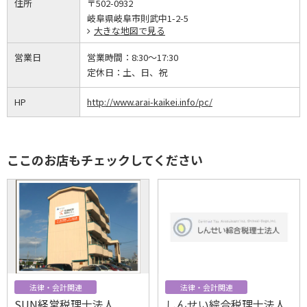
住所
〒502-0932
岐阜県岐阜市則武中1-2-5
大きな地図で見る
営業日
営業時間：
8:30～17:30
定休日：
土、日、祝
HP
http://www.arai-kaikei.info/pc/
ここのお店もチェックしてください
法律・会計関連
法律・会計関連
SUN経営税理士法人
しんせい綜合税理士法人