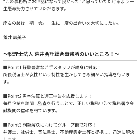
“この事務所にお世話になって良かった”と思っていただけるよう一
生懸命努力させていただきます。
座右の銘は一期一会。一生に一度の出合いを大切にしたい。
荒井 壽美子
～税理士法人 荒井会計総合事務所のいいところ！～
■Point1.経験豊富な若手スタッフが親身に対応！
所長税理士が女性という特性を生かしてきめ細かい指導を行いま
す。
■Point2.黒字決算と適正申告を応援します！
毎月企業を訪問し監査を行うことで、正しい税務申告で税務署や金
融機関の信頼を得ています。
■Point3.問題解決に向けてグループ他で対応！
弁護士、社労士、司法書士、不動産鑑定士等と提携し、迅速に解決
します。