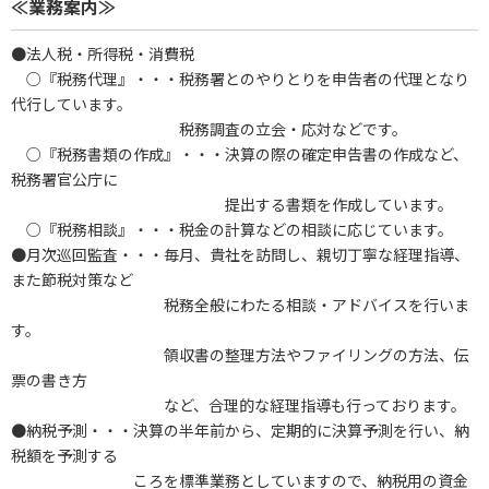
≪業務案内≫
●法人税・所得税・消費税
○『税務代理』・・・税務署とのやりとりを申告者の代理となり
代行しています。
税務調査の立会・応対などです。
○『税務書類の作成』・・・決算の際の確定申告書の作成など、
税務署官公庁に
提出する書類を作成しています。
○『税務相談』・・・税金の計算などの相談に応じています。
●月次巡回監査・・・毎月、貴社を訪問し、親切丁寧な経理指導、
また節税対策など
税務全般にわたる相談・アドバイスを行いま
す。
領収書の整理方法やファイリングの方法、伝
票の書き方
など、合理的な経理指導も行っております。
●納税予測・・・決算の半年前から、定期的に決算予測を行い、納
税額を予測する
ころを標準業務としていますので、納税用の資金