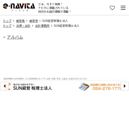
さぁ、今すぐ検索！
ナビタに掲載されている
地元のお店の情報が満載！
トップ
岐阜県
岐阜市
SUN経営税理士法人
トップ
法律・会計
会計事務所
SUN経営税理士法人
アルバム