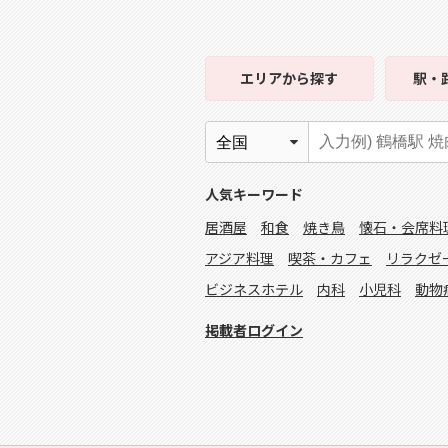
エリア
から探す
駅・
人気キーワード
居酒屋
和食
焼き鳥
懐石・会席料
アジア料理
喫茶・カフェ
リラクゼ
ビジネスホテル
内科
小児科
動物
掲載者ログイン