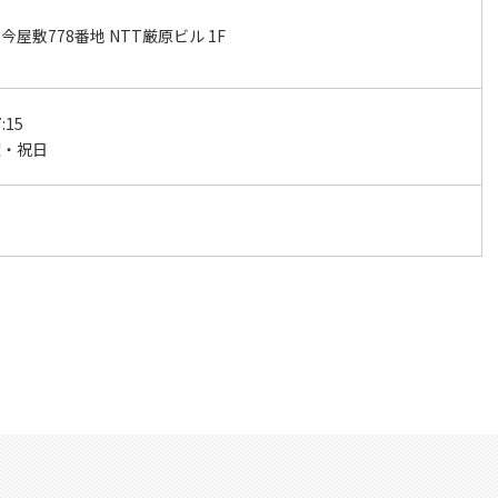
屋敷778番地 NTT厳原ビル 1F
:15
曜・祝日