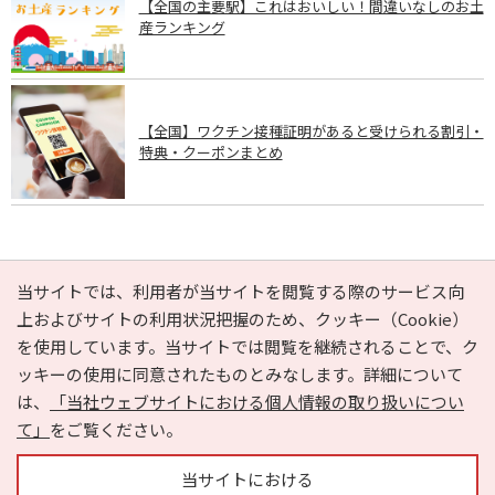
【全国の主要駅】これはおいしい！間違いなしのお土
産ランキング
【全国】ワクチン接種証明があると受けられる割引・
特典・クーポンまとめ
PAGE TOP
当サイトでは、利用者が当サイトを閲覧する際のサービス向
上およびサイトの利用状況把握のため、クッキー（Cookie）
を使用しています。当サイトでは閲覧を継続されることで、ク
e-NAVITA（イーナビタ）とは？
お気に入り
ヘルプ
ッキーの使用に同意されたものとみなします。詳細について
利用規約
個人情報の取り扱いについて
運営会社
は、
「当社ウェブサイトにおける個人情報の取り扱いについ
サイトマップ
広告掲載に関するお問い合わせ
て」
をご覧ください。
サイトの内容に関するお問い合わせ
当サイトにおける