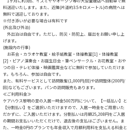
1ヶ月に約3回、イズミヤやオークワ等の大型量販店へ自動車で無
料送迎いたします。また、近隣(片道約3.5キロメートル)の病院へは
無料で送迎しております。
※付き添いが必要な場合は有料です
(外出及び外泊)
外出泊は自由です。ただし、防災・防犯上、届出をお願い申し上
げます。
(施設内の行事)
お茶会・カラオケ教室・絵手紙教室・体操教室[1]・体操教室
[2]・ピアノ演奏会・お誕生日会・筆ペンサークル・お花教室・おや
つの日・テレビ体操・映画鑑賞会などに無料で参加していただけま
す。もちろん、参加は自由です。
また、有料サービスとして訪問散髪(1,000円/回)や訪問整体(200円/
回)などもございます。パンの訪問販売もあります。
≪ご利用料金≫
ケアハウス黎明の里の入居一時金500万円について、【一括払い】と
【分割払い】をご選択いただけますので、入居一時金をご用意いた
だかずに、ご入居いただけます。分割払いは月額25,208円をご入居
の期間お支払いいただくだけで、退去後の支払はございません。ま
た、一時金0円のプランでも年金収入で月額利用料を支払える料金と