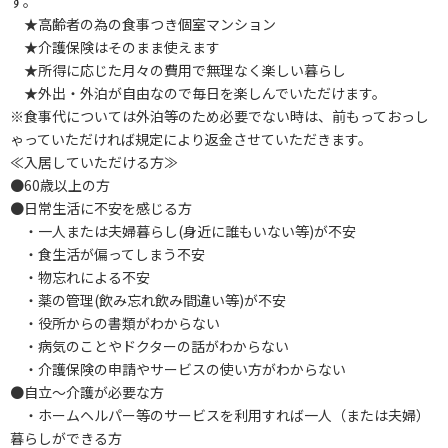
す。
★高齢者の為の食事つき個室マンション
★介護保険はそのまま使えます
★所得に応じた月々の費用で無理なく楽しい暮らし
★外出・外泊が自由なので毎日を楽しんでいただけます。
※食事代については外泊等のため必要でない時は、前もっておっし
ゃっていただければ規定により返金させていただきます。
≪入居していただける方≫
●60歳以上の方
●日常生活に不安を感じる方
・一人または夫婦暮らし(身近に誰もいない等)が不安
・食生活が偏ってしまう不安
・物忘れによる不安
・薬の管理(飲み忘れ飲み間違い等)が不安
・役所からの書類がわからない
・病気のことやドクターの話がわからない
・介護保険の申請やサービスの使い方がわからない
●自立～介護が必要な方
・ホームヘルパー等のサービスを利用すれば一人（または夫婦）
暮らしができる方