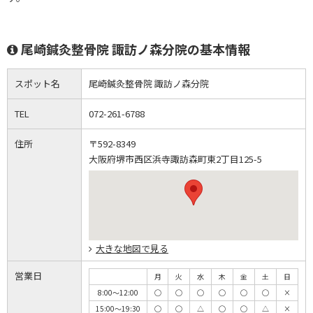
尾崎鍼灸整骨院 諏訪ノ森分院の基本情報
スポット名
尾崎鍼灸整骨院 諏訪ノ森分院
TEL
072-261-6788
住所
〒592-8349
大阪府堺市西区浜寺諏訪森町東2丁目125-5
大きな地図で見る
営業日
月
火
水
木
金
土
日
8:00～12:00
◯
◯
◯
◯
◯
◯
×
15:00～19:30
◯
◯
△
◯
◯
△
×