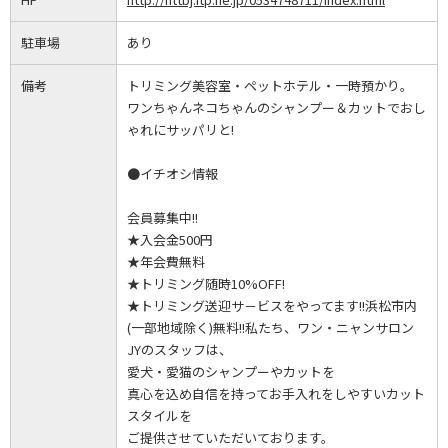
駐車場
あり
備考
トリミング美容室・ペットホテル・一時預かり。
ワンちゃんネコちゃんのシャンプー＆カットでおし
ゃれにサッパリと!
●イチオシ情報
会員募集中!!
★入会金500円
★年会費無料
★トリミング随時10%OFF!
★トリミング送迎サ－ビスをやってます!!浜松市内
(一部地域除く)無料!!私たち、ワン・ニャンサロン
JYのスタッフは、
愛犬・愛猫のシャンプーやカットを
真心を込め自信を持ってお手入れをしやすいカット
スタイルを
ご提供させていただいております。