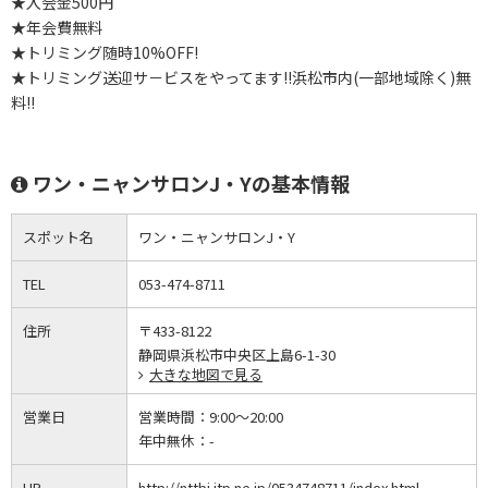
★入会金500円
★年会費無料
★トリミング随時10%OFF!
★トリミング送迎サ－ビスをやってます!!浜松市内(一部地域除く)無
料!!
ワン・ニャンサロンJ・Yの基本情報
スポット名
ワン・ニャンサロンJ・Y
TEL
053-474-8711
住所
〒433-8122
静岡県浜松市中央区上島6-1-30
大きな地図で見る
営業日
営業時間：
9:00～20:00
年中無休：
-
HP
http://nttbj.itp.ne.jp/0534748711/index.html