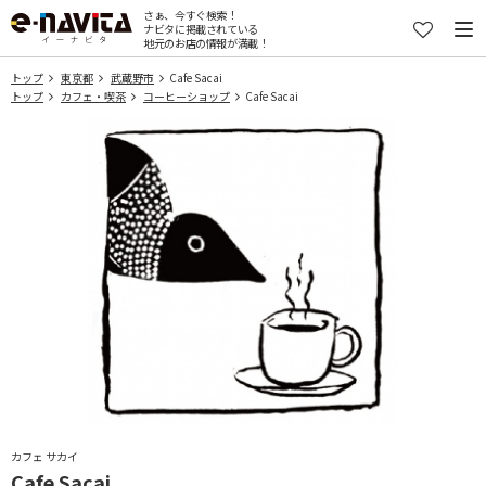
さぁ、今すぐ検索！
ナビタに掲載されている
地元のお店の情報が満載！
トップ
東京都
武蔵野市
Cafe Sacai
トップ
カフェ・喫茶
コーヒーショップ
Cafe Sacai
カフェ サカイ
Cafe Sacai