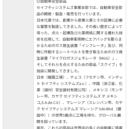
◎自動車安全部品
セイフティシステムズ事業本部では、自動車安全部
品の開発・製造・販売を行っています。
日本化薬では、創業から産業火薬とその起爆に必要
な雷管を製造してきました。その長い歴史によって
培った、点火・起爆及び火薬燃焼に関する優れた技
術を応用して、自動車衝突時にエアバッグを膨らま
せるためのガス発生装置「インフレータ」及び、同
時に作動するシートベルトを巻き取るためのガス発
生装置「マイクロガスジェネレータ（MGG）」、
そしてそれらを点火するための部品「スクイブ」を
独自に開発してきました。
日本（姫路工場）、チェコ（フセチン市、インデッ
ト セイフティ システムズa.s.）、中国（浙江省、化
薬（湖州）安全器材有限公司）、メキシコ（モンテ
レー市、カヤク セイフティシステムズ デ メキシ
コ,S.A.de.C.V.）、マレーシア（スレンバン市、カヤ
ク セイフティシステムズ マレーシア Sdn.Bhd.（建
設中））の世界5拠点に工場を持ち、グローバル展
開を図っています。
現在、これらの部品は世界中の多くの自動車に搭載