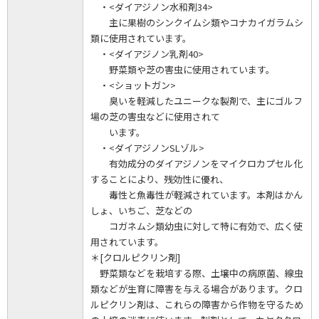
・<ダイアジノン水和剤34>
主に果樹のシンクイムシ類やコナカイガラムシ
類に使用されています。
・<ダイアジノン乳剤40>
野菜類や芝の害虫に使用されています。
・<ショットガン>
臭いを軽減したユニークな製剤で、主にゴルフ
場の芝の害虫などに使用されて
います。
・<ダイアジノンSLゾル>
有効成分のダイアジノンをマイクロカプセル化
することにより、残効性に優れ、
毒性と魚毒性が軽減されています。本剤はかん
しょ、いちご、芝などの
コガネムシ類幼虫に対して特に有効で、広く使
用されています。
＊[クロルピクリン剤]
野菜類などを栽培する際、土壌中の病原菌、線虫
類などが生育に障害を与える場合があります。クロ
ルピクリン剤は、これらの障害から作物を守るため