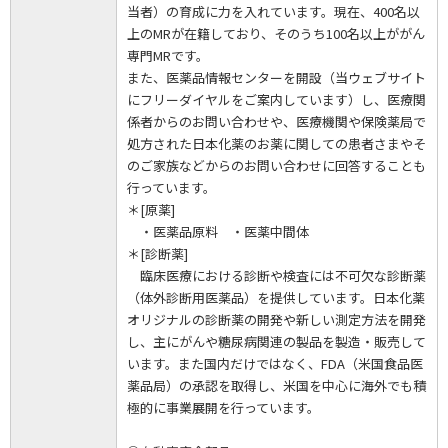
当者）の育成に力を入れています。現在、400名以
上のMRが在籍しており、そのうち100名以上ががん
専門MRです。
また、医薬品情報センターを開設（当ウェブサイト
にフリーダイヤルをご案内しています）し、医療関
係者からのお問い合わせや、医療機関や保険薬局で
処方された日本化薬のお薬に関しての患者さまやそ
のご家族などからのお問い合わせに回答することも
行っています。
＊[原薬]
・医薬品原料 ・医薬中間体
＊[診断薬]
臨床医療における診断や検査には不可欠な診断薬
（体外診断用医薬品）を提供しています。日本化薬
オリジナルの診断薬の開発や新しい測定方法を開発
し、主にがんや糖尿病関連の製品を製造・販売して
います。また国内だけではなく、FDA（米国食品医
薬品局）の承認を取得し、米国を中心に海外でも積
極的に事業展開を行っています。