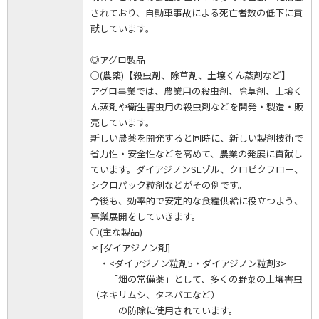
されており、自動車事故による死亡者数の低下に貢
献しています。
◎アグロ製品
○(農薬)【殺虫剤、除草剤、土壌くん蒸剤など】
アグロ事業では、農業用の殺虫剤、除草剤、土壌く
ん蒸剤や衛生害虫用の殺虫剤などを開発・製造・販
売しています。
新しい農薬を開発すると同時に、新しい製剤技術で
省力性・安全性などを高めて、農業の発展に貢献し
ています。ダイアジノンSLゾル、クロピクフロー、
シクロパック粒剤などがその例です。
今後も、効率的で安定的な食糧供給に役立つよう、
事業展開をしていきます。
○(主な製品)
＊[ダイアジノン剤]
・<ダイアジノン粒剤5・ダイアジノン粒剤3>
「畑の常備薬」として、多くの野菜の土壌害虫
（ネキリムシ、タネバエなど）
の防除に使用されています。