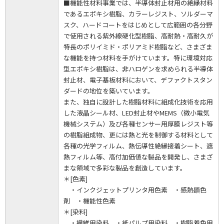
■機能性材料事業では、半導体封止材用の絶縁材料
であるエポキシ樹脂、カラーレジスト、ソルダーマ
スク、ハードコートをはじめとして広範囲の各分野
で使用される紫外線硬化型樹脂、高耐熱・高耐久が
特長のポリイミド・ポリアミド樹脂など、さまざま
な機能を持つ材料を手がけています。特に環境対応
型エポキシ樹脂は、非ハロゲンを求められる半導体
封止材、電子基板材料において、デファクトスタン
ダードの地位を築いています。
また、独自に設計した樹脂材料に組成化技術を応用
した液晶シール材、LED封止材やMEMS（微小電気
機械システム）及び各種センサー用厚膜レジスト等
の樹脂組成物、更には熱と光を制御する材料として
各種の光学フィルム、熱伝導性絶縁接着シート、遮
熱フィルム等、高付加価値な製品を開発し、さまざ
まな領域で多彩な製品を創造しています。
＊[色素]
・インクジェットプリンタ用色素 ・感熱顕色
剤 ・機能性色素
＊[染料]
・繊維用染料 ・紙パルプ用染料 ・樹脂着色用