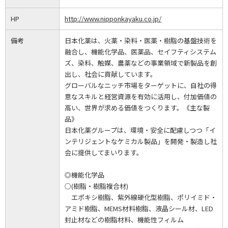
HP
http://www.nipponkayaku.co.jp/
備考
日本化薬は、火薬・染料・医薬・樹脂の基盤技術を
融合し、機能化学品、医薬品、セイフティシステム
ズ、染料、触媒、農薬などの事業領域で新製品を創
出し、社会に貢献しています。
グローバルなニッチ市場をターゲットに、自社の得
意なスキルと経営資源を有効に活用し、付加価値の
高い、世界が求める価値をつくります。《主な製
品》
日本化薬グループは、環境・安全に配慮しつつ「イ
ンテリジェントなケミカル製品」を開発・製造し社
会に提供してまいります。
◎機能化学品
○(樹脂・樹脂複合材)
エポキシ樹脂、紫外線硬化型樹脂、ポリイミド・
アミド樹脂、MEMS材料樹脂、液晶シール材、LED
封止材などの樹脂材料、機能性フィルム