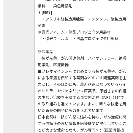
染料 ・染色用薬剤
＊[触媒]
・アクリル酸製造用触媒 ・メタクリル酸製造用
触媒
＊偏光フィルム・液晶プロジェクタ用部材
・偏光フィルム ・液晶プロジェクタ用部材
◎医薬品
抗がん薬、がん関連薬剤、バイオシミラー、循環
用薬剤、医療機器
■ブレオマイシンをはじめとする抗がん薬や、がん
による疼痛を緩和する薬剤などのがん関連薬剤を主
力とし、そのほかにも、最近話題となっているバイ
オシミラーやジェネリック医薬品、患者さまの負担
の少ない治療を実現する血管内治療（IVR）分野で
の取り組みも進めています。また、新たな技術を用
いた新薬の開発にも力を入れています。
日本化薬は、抗がん薬に強みを持ち、がん治療に関
する信頼性の高い情報を医療機関に提供していくこ
とが大きな使命と考え、がん専門MR（医薬情報担