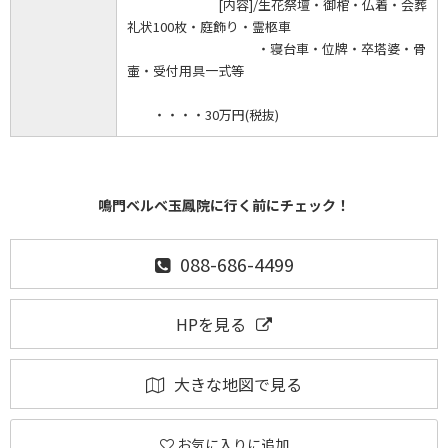
[内容]/生花祭壇・御棺・仏着・会葬
礼状100枚・庭飾り・霊柩車
・寝台車・位牌・卒塔婆・骨
壷・受付用具一式等
・・・・30万円(税抜)
鳴門ベルベ玉鳳院に行く前にチェック！
088-686-4499
HPを見る
大きな地図で見る
お気に入りに追加