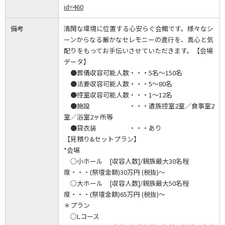
id=460
備考
清閑な環境に位置する心安らぐ会館です。様々なシ
ーンからなる厳かなセレモニーの進行を、真心と気
配りをもってお手伝いさせていただきます。【会場
データ】
●葬儀収容可能人数・・・5名～150名
●法要収容可能人数・・・5～80名
●控室収容可能人数・・・1～12名
●施設 ・・・遺族控室2室／食事室2
室／浴室2ヶ所等
●貸衣装 ・・・あり
【見積り&セットプラン】
*会場
○小ホール [収容人数]/親族最大30名程
度・・・(祭壇金額)30万円 (税抜)～
○大ホール [収容人数]/親族最大50名程
度・・・(祭壇金額)65万円 (税抜)～
＊プラン
○Lコース