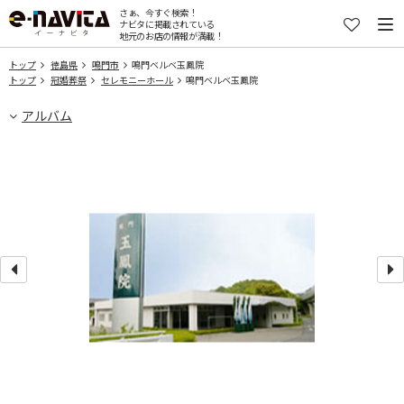
さぁ、今すぐ検索！
ナビタに掲載されている
地元のお店の情報が満載！
トップ
徳島県
鳴門市
鳴門ベルベ玉鳳院
トップ
冠婚葬祭
セレモニーホール
鳴門ベルベ玉鳳院
アルバム