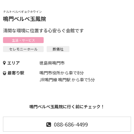
ナルトベルベギョクホウイン
鳴門ベルベ玉鳳院
清閑な環境に位置する心安らぐ会館です
生活・サービス
セレモニーホール
葬儀社
エリア
徳島県鳴門市
最寄り駅
鳴門市役所から車で8分
JR鳴門線 鳴門駅 から車で5分
鳴門ベルベ玉鳳院に行く前にチェック！
088-686-4499