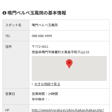
鳴門ベルベ玉鳳院の基本情報
スポット名
鳴門ベルベ玉鳳院
TEL
088-686-4499
住所
〒772-0011
徳島県鳴門市撫養町大桑島字蛭子山118
大きな地図で見る
営業日
営業時間：
24時間
年中無休：
-
HP
http://www.kiyoraka.jp/sikijo/kaikan/kaikan.php?