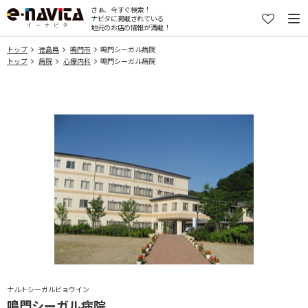
さぁ、今すぐ検索！
ナビタに掲載されている
地元のお店の情報が満載！
トップ
徳島県
鳴門市
鳴門シーガル病院
トップ
病院
心療内科
鳴門シーガル病院
ナルトシーガルビョウイン
鳴門シーガル病院