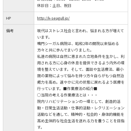
休診日：
土日、祝日
HP
http://k-seagull.jp/
備考
現代はストレス社会と言われ、悩まれる方が増えて
います。
鳴門シーガル病院は、昭和2年の開院以来悩める
方々と共に歩んでまいりました。
私達の病院は自然に恵まれた立地条件を生かし、利
用される方に心身の休息を提供できるよう内外の環
境を整えています。そして、面談や生活療法、最小
限の薬物によって悩みを持つ方々自らがもつ自然治
癒力を高め。速やかに元の状態に戻れるよう医療を
行っています。■作業療法の紹介■
○当院の考える作業療法とは・・・
院内リハビリテーションの一環として、創造的活
動・日常生活活動・仕事的活動・レクリエーション
活動などを通して、精神的・社会的・身体的機能を
高め主体的な社会生活を送れる力を養うことを目指
す。