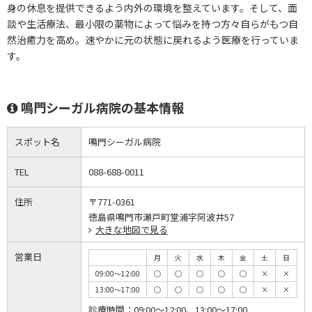
身の休息を提供できるよう内外の環境を整えています。そして、面
談や生活療法、最小限の薬物によって悩みを持つ方々自らがもつ自
然治癒力を高め。速やかに元の状態に戻れるよう医療を行っていま
す。
鳴門シーガル病院の基本情報
スポット名
鳴門シーガル病院
TEL
088-688-0011
住所
〒771-0361
徳島県鳴門市瀬戸町堂浦字阿波井57
大きな地図で見る
営業日
月
火
水
木
金
土
日
09:00～12:00
◯
◯
◯
◯
◯
×
×
13:00～17:00
◯
◯
◯
◯
◯
×
×
診療時間：
09:00～12:00、13:00～17:00