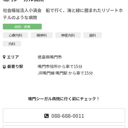
社会福祉法人小渦会 船で行く、海と緑に囲まれたリゾートホ
テルのような病院
病院・医療
心療内科
精神科
神経内科
歯科
内科
エリア
徳島県鳴門市
最寄り駅
鳴門市役所から車で15分
JR鳴門線 鳴門駅 から車で15分
鳴門シーガル病院に行く前にチェック！
088-688-0011