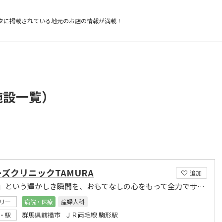
タに掲載されている
地元のお店の情報が満載！
施設一覧）
ズクリニックTAMURA
追加
「お産」という輝かしき瞬間を、おもてなしの心をもって全力でサポートいたします。
リー
病院・医療
産婦人科
群馬県前橋市 ＪＲ両毛線 駒形駅
・駅