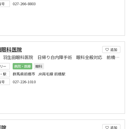
027-266-8803
番号
田眼科医院
追加
前橋市 羽生田眼科医院 日帰り白内障手術 眼科全般対応 前橋駅より徒歩５分
リー
病院・医療
眼科
群馬県前橋市 JR両毛線 前橋駅
・駅
027-226-1010
番号
医院
追加