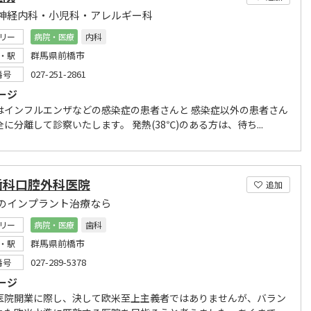
神経内科・小児科・アレルギー科
リー
病院・医療
内科
群馬県前橋市
・駅
027-251-2861
番号
ージ
はインフルエンザなどの感染症の患者さんと 感染症以外の患者さん
に分離して診察いたします。 発熱(38℃)のある方は、待ち...
歯科口腔外科医院
追加
のインプラント治療なら
リー
病院・医療
歯科
群馬県前橋市
・駅
027-289-5378
番号
ージ
院開業に際し、決して欧米至上主義者ではありませんが、バラン