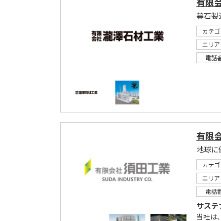
有限
暮石製
カテゴ
エリア
電話
有限
地球に
カテゴ
エリア
電話
サステ
当社は