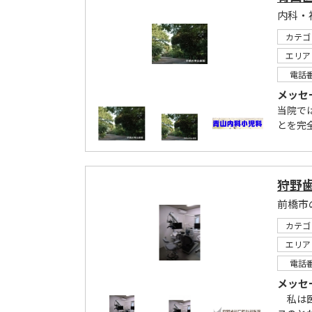
内科・
カテゴ
エリア
電話
メッセ
当院で
とを完全
狩野
前橋市
カテゴ
エリア
電話
メッセ
私は医