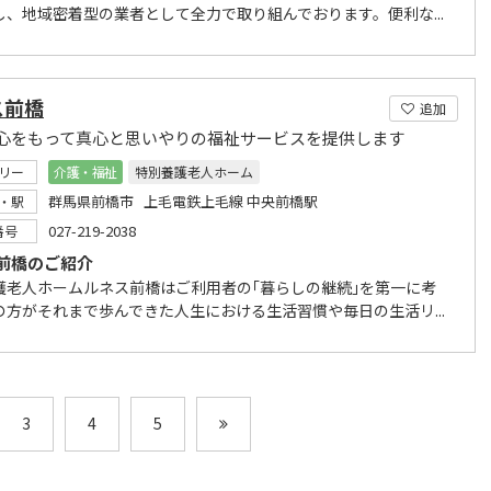
し、地域密着型の業者として全力で取り組んでおります。便利な...
ス前橋
追加
心をもって真心と思いやりの福祉サービスを提供します
リー
介護・福祉
特別養護老人ホーム
群馬県前橋市 上毛電鉄上毛線 中央前橋駅
・駅
027-219-2038
番号
前橋のご紹介
護老人ホームルネス前橋はご利用者の｢暮らしの継続｣を第一に考
の方がそれまで歩んできた人生における生活習慣や毎日の生活リ...
3
4
5