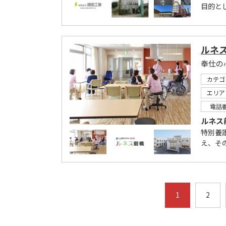
目的と
ルネ
奉仕の
カテゴ
エリア
電話
ルネス
特別養
え、そ
1
2