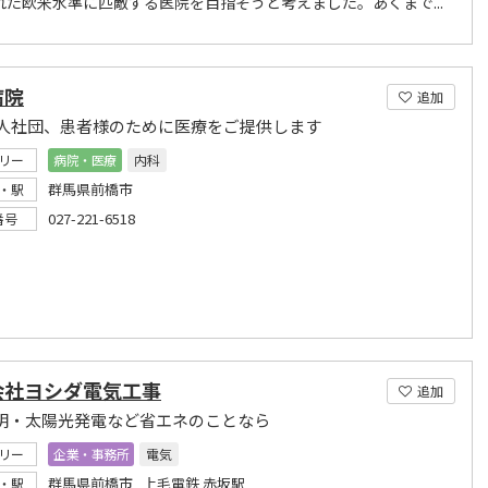
れた欧米水準に匹敵する医院を目指そうと考えました。あくまで...
病院
追加
人社団、患者様のために医療をご提供します
リー
病院・医療
内科
群馬県前橋市
・駅
027-221-6518
番号
会社ヨシダ電気工事
追加
照明・太陽光発電など省エネのことなら
リー
企業・事務所
電気
群馬県前橋市 上毛電鉄 赤坂駅
・駅