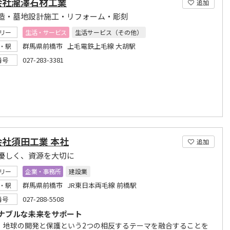
会社瀧澤石材工業
追加
造・墓地設計施工・リフォーム・彫刻
リー
生活・サービス
生活サービス（その他）
群馬県前橋市 上毛電鉄上毛線 大胡駅
・駅
027-283-3381
番号
会社須田工業 本社
追加
優しく、資源を大切に
リー
企業・事務所
建設業
群馬県前橋市 JR東日本両毛線 前橋駅
・駅
027-288-5508
番号
ナブルな未来をサポート
、地球の開発と保護という2つの相反するテーマを融合することを