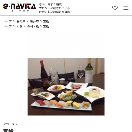
さぁ、今すぐ検索！
ナビタに掲載されている
地元のお店の情報が満載！
トップ
静岡県
袋井市
宝鮨
トップ
和食
寿司・鮨
宝鮨
タカラズシ
宝鮨