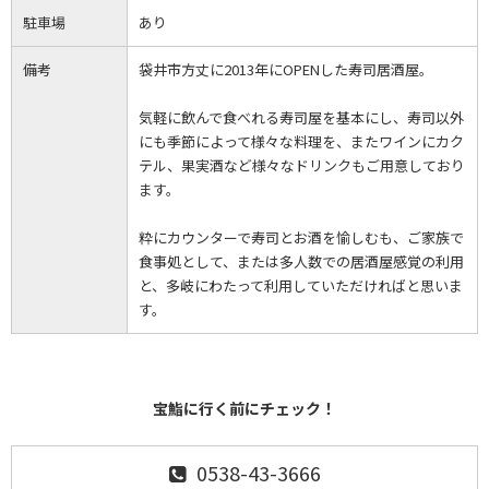
駐車場
あり
備考
袋井市方丈に2013年にOPENした寿司居酒屋。
気軽に飲んで食べれる寿司屋を基本にし、寿司以外
にも季節によって様々な料理を、またワインにカク
テル、果実酒など様々なドリンクもご用意しており
ます。
粋にカウンターで寿司とお酒を愉しむも、ご家族で
食事処として、または多人数での居酒屋感覚の利用
と、多岐にわたって利用していただければと思いま
す。
宝鮨に行く前にチェック！
0538-43-3666