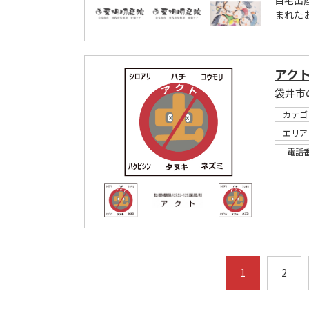
自宅出
まれた
アク
袋井市
カテゴ
エリア
電話
1
2