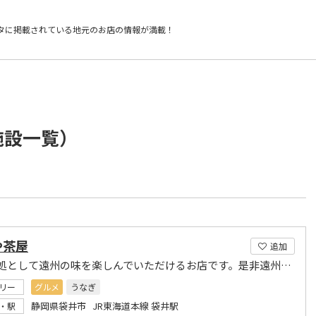
タに掲載されている
地元のお店の情報が満載！
施設一覧）
や茶屋
追加
遠州味処として遠州の味を楽しんでいただけるお店です。是非遠州の山海の味をご賞味下さい。
リー
グルメ
うなぎ
静岡県袋井市 JR東海道本線 袋井駅
・駅