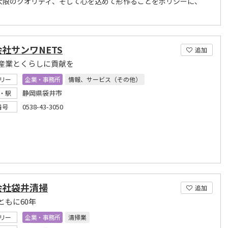
大限のクオリティ、そして心を込めて形作ることをポリシーに、
社サンワNETS
追加
産業とくらしに貢献を
リー
企業・事務所
情報、サービス（その他）
静岡県袋井市
・駅
0538-43-3050
番号
会社袋井清掃
追加
ともに60年
リー
企業・事務所
清掃業