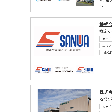
す。最
お...
株式会
物流で
カテゴ
エリア
電話
株式
地域と
カテゴ