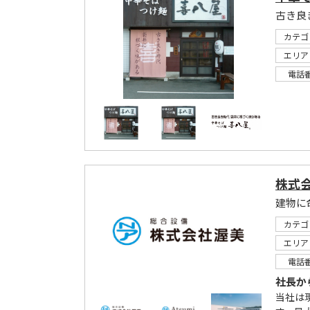
古き良
カテゴ
エリア
電話
株式会
建物に
カテゴ
エリア
電話
社長か
当社は