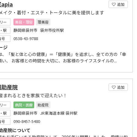
apia
追加
メイク・着付・エステ・トータルに美を提供します
リー
美容・理容
理美容
静岡県袋井市 袋井市役所駅
・駅
0538-43-9788
番号
ージ
aでは、「髪と体と心の健康」＝「健康美」を追求し、全ての方の「幸
願い、 お客様との時間を大切に、お客様のライフスタイルの...
畑助産院
追加
産まれるときを家族で迎えたい！
リー
病院・医療
助産院
静岡県袋井市 JR東海道本線 袋井駅
・駅
090-8457-5480
番号
助産院について