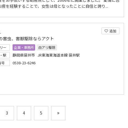
産をお手伝いする助産院として、2006年に開業しました。 愛情に包
お産を経験することで、女性は母となったことに自信と誇り...
ト
追加
の害虫、害獣駆除ならアクト
リー
企業・事務所
白アリ駆除
静岡県袋井市 JR東海東海道本線 袋井駅
・駅
0538-23-6246
番号
3
4
5