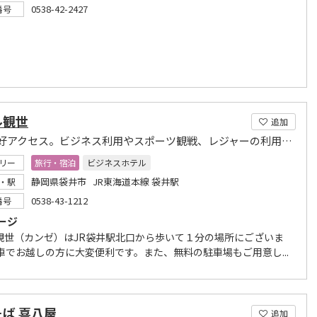
0538-42-2427
番号
ル観世
追加
駅近で好アクセス。ビジネス利用やスポーツ観戦、レジャーの利用に便利です。
リー
旅行・宿泊
ビジネスホテル
静岡県袋井市 JR東海道本線 袋井駅
・駅
0538-43-1212
番号
ージ
観世（カンゼ）はJR袋井駅北口から歩いて１分の場所にございま
電車でお越しの方に大変便利です。また、無料の駐車場もご用意し...
ば 喜八屋
追加