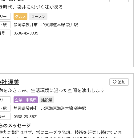
き時代、袋井に根づく味がある
リー
グルメ
ラーメン
静岡県袋井市 JR東海道本線 袋井駅
・駅
0538-45-3339
番号
社 渥美
追加
命をふきこみ、生活環境に沿った空間を演出します
リー
企業・事務所
建設業
静岡県袋井市 JR東海東海道本線 袋井駅
・駅
0538-23-3921
番号
らのメッセージ
現状に満足はせず、常にニーズや発想、技術を研究し続けていま