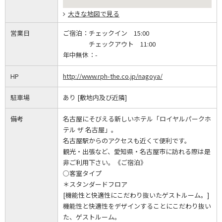
大きな地図で見る
営業日
ご宿泊：
チェックイン 15:00
チェックアウト 11:00
年中無休：
-
HP
http://www.rph-the.co.jp/nagoya/
駐車場
あり [敷地内及び近隣]
備考
名古屋にそびえる新しいホテル「ロイヤルパークホ
テル ザ 名古屋」。
名古屋駅からのアクセスも近くて便利です。
観光・出張など、愛知県・名古屋市に訪れる際は是
非ご利用下さい。《ご宿泊》
○客室タイプ
＊スタンダードフロア
[機能性と快適性にこだわり抜いたゲストルーム。]
機能性と快適性をデザインすることにこだわり抜い
た、ゲストルーム。