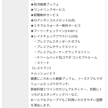
★和洋朝食ブッフェ
★ワンドリンクサービス
★新聞無料サービス
★ロクシタンコスメセット(5点)
★ミネラルウォーター無料サービス
★アーリーチェックイン(14:00～)
★レイトチェックアウト(～12:00)
・プレミアムスタンダードダブル
・プレミアムデラックスツイン
・プレミアムコ－ナーデラックスツイン
・ドリームベッド社コラボ コンセプトルーム
・スイート
《レストラン》
＊ムッシュいとう
健康にこだわった朝食ブッフェ、リーズナブルでボ
リュームたっぷりのランチ、
鉄板料理とワインのカジュアルディナー、気軽にく
つろげるスタンディングバーなど、
お一人でもグループでもご利用いただきやすい空間
を演出します。