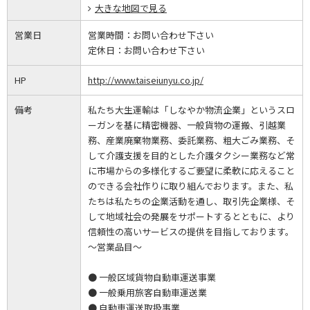
大きな地図で見る
営業日
営業時間：
お問い合わせ下さい
定休日：
お問い合わせ下さい
HP
http://www.taiseiunyu.co.jp/
備考
私たち大生運輸は「しなやか物流企業」というスロ
ーガンを基に精密機器、一般貨物の運搬、引越業
務、産業廃棄物業務、委託業務、粗大ごみ業務、そ
して介護支援を目的とした介護タクシー業務など常
に市場からの多様化するご要望に柔軟に応えること
のできる会社作りに取り組んでおります。また、私
たちは私たちの企業活動を通し、取引先企業様、そ
して地域社会の発展をサポートするとともに、より
信頼性の高いサービスの提供を目指しております。
～営業品目～
● 一般区域貨物自動車運送事業
● 一般乗用旅客自動車運送業
● 自動車運送取扱事業