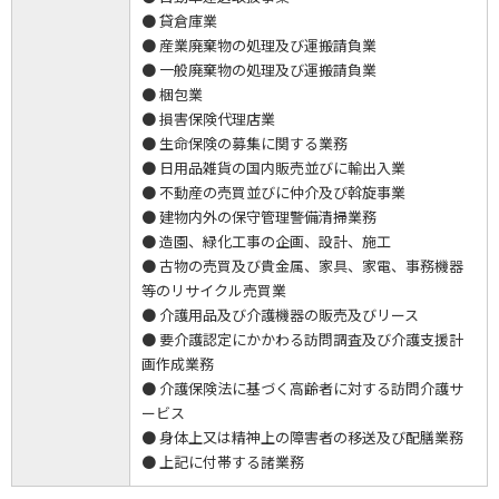
● 貸倉庫業
● 産業廃棄物の処理及び運搬請負業
● 一般廃棄物の処理及び運搬請負業
● 梱包業
● 損害保険代理店業
● 生命保険の募集に関する業務
● 日用品雑貨の国内販売並びに輸出入業
● 不動産の売買並びに仲介及び斡旋事業
● 建物内外の保守管理警備清掃業務
● 造園、緑化工事の企画、設計、施工
● 古物の売買及び貴金属、家具、家電、事務機器
等のリサイクル売買業
● 介護用品及び介護機器の販売及びリース
● 要介護認定にかかわる訪問調査及び介護支援計
画作成業務
● 介護保険法に基づく高齢者に対する訪問介護サ
ービス
● 身体上又は精神上の障害者の移送及び配膳業務
● 上記に付帯する諸業務