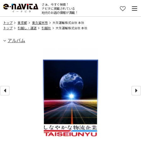
さぁ、今すぐ検索！
ナビタに掲載されている
地元のお店の情報が満載！
トップ
東京都
東久留米市
大生運輸株式会社 本社
トップ
引越し・運送
引越社
大生運輸株式会社 本社
アルバム