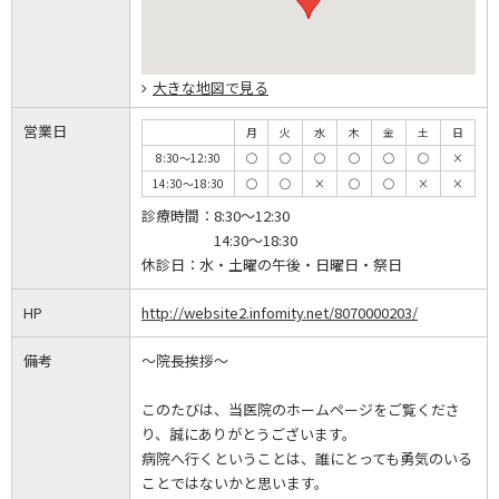
大きな地図で見る
営業日
月
火
水
木
金
土
日
8:30～12:30
◯
◯
◯
◯
◯
◯
×
14:30～18:30
◯
◯
×
◯
◯
×
×
診療時間：
8:30～12:30
14:30～18:30
休診日：
水・土曜の午後・日曜日・祭日
HP
http://website2.infomity.net/8070000203/
備考
～院長挨拶～
このたびは、当医院のホームページをご覧くださ
り、誠にありがとうございます。
病院へ行くということは、誰にとっても勇気のいる
ことではないかと思います。