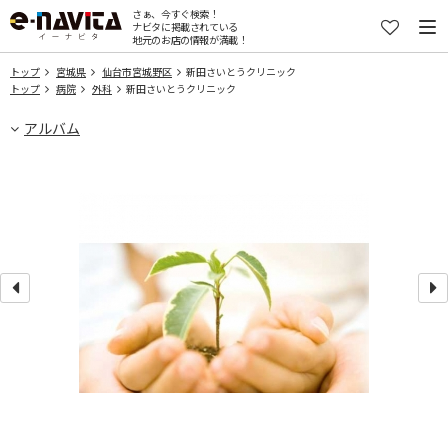
さぁ、今すぐ検索！
ナビタに掲載されている
地元のお店の情報が満載！
トップ
宮城県
仙台市宮城野区
新田さいとうクリニック
トップ
病院
外科
新田さいとうクリニック
アルバム