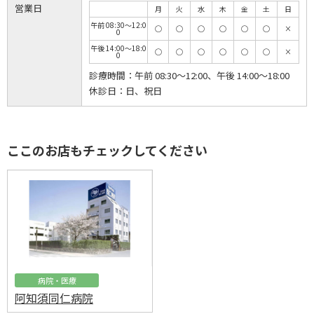
営業日
月
火
水
木
金
土
日
午前 08:30～12:0
◯
◯
◯
◯
◯
◯
×
0
午後 14:00～18:0
◯
◯
◯
◯
◯
◯
×
0
診療時間：
午前 08:30～12:00、午後 14:00～18:00
休診日：
日、祝日
ここのお店もチェックしてください
病院・医療
阿知須同仁病院