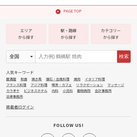
PAGE TOP
エリア
駅・路線
カテゴリー
から探す
から探す
から探す
検索
人気キーワード
居酒屋
和食
焼き鳥
懐石・会席料理
焼肉
イタリア料理
フランス料理
アジア料理
喫茶・カフェ
リラクゼーション
マッサージ
カラオケ
ビジネスホテル
内科
小児科
動物病院
会計事務所
法律事務所
掲載者ログイン
FOLLOW US!