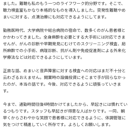
ました。難聴も私のもう一つのライフワーク的分野です。そこで、
聴力検査室もかなり本格的なものを導入しました。突発性難聴やめ
まいに対する、点滴治療にも対応できるようにしてます。
勤務医時代、大学病院や総合病院の宿命で、数多くのがん患者様と
かかわってきました。全身麻酔を必要とする大手術には対応できま
せんが、がんの診断や早期発見にむけてのスクリーニング検査、局
所麻酔での小手術、病理診断、抗がん剤や免疫促進剤による外来化
学療法などは対応できるようにしています。
正直な話、めまいと音声障害に対する検査への対応はまだ不十分と
云わざるおえません。開業時の設備投資にそこまで手が回らなかっ
たのが、本当の話です。今後、対応できるように頑張っていきま
す。
今まで、通勤時間往復4時間かけてましたから、早起きには慣れてい
るつもりです。スタッフも早起きが得意な人ばかりです。一同、朝
早くからさわやかな笑顔で患者様に対応できるように、体調管理に
気をつけて精進していく所存です。よろしくお願いします。