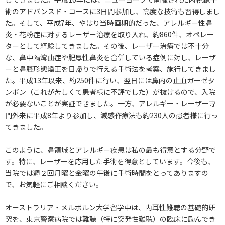
術のアドバンスド・コースに3日間参加し、高度な技術も習得しまし
た。そして、平成7年、やはり当時画期的だった、アレルギー性鼻
炎・花粉症に対するレーザー治療を取り入れ、約860件、オペレー
ターとして経験してきました。その後、レーザー治療では不十分
な、鼻中隔湾曲症や肥厚性鼻炎を合併している症例に対し、レーザ
ーと鼻腔形態矯正を日帰りで行える手術法を考案、施行してきまし
た。平成13年以来、約250件に行い、翌日には鼻内の止血ガーゼタ
ンポン（これが苦しくて患者様に不評でした）が抜けるので、入院
が必要ないことが実証できました。一方、アレルギー・レーザー専
門外来に平成8年より参加し、減感作療法も約230人の患者様に行っ
てきました。
このように、鼻領域とアレルギー疾患は私の最も得意とする分野で
す。特に、レーザーを応用した手術を得意としています。今後も、
当院では週２回月曜と金曜の午後に手術時間をとってありますの
で、お気軽にご相談ください。
オーストラリア・メルボルン大学留学中は、内耳性難聴の基礎的研
究を、東京警察病院では難聴（特に突発性難聴）の臨床に励んでき