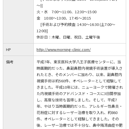
～)]
火・水 7:00～11:00、12:30～15:00
金 10:00～13:00、17:45～20:15
[手術および予約検査: 14:30～16:30 (土7:00～
12:00)]
休診日：
木曜、日曜、祝日、土曜午後
HP
http://www.morning-clinic.com/
備考
平成7年、東京医科大学八王子医療センターに、当
時画期的だった、鼻副鼻腔内視鏡手術装置が導入さ
れたとき、そのメンバーに加わり、以来、副鼻腔内
視鏡手術は約560件、オペレーターとして経験して
きました。平成10年には、ニューヨークで開催され
た内視鏡手術のアドバンスド・コースに3日間参加
し、高度な技術も習得しました。そして、平成7
年、やはり当時画期的だった、アレルギー性鼻炎・
花粉症に対するレーザー治療を取り入れ、約860
件、オペレーターとして経験してきました。その
後、レーザー治療では不十分な、鼻中隔湾曲症や肥