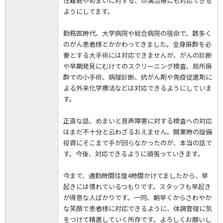
性難聴やめまいに対する、点滴治療にも対応できる
ようにしてます。
勤務医時代、大学病院や総合病院の宿命で、数多く
のがん患者様とかかわってきました。全身麻酔を必
要とする大手術には対応できませんが、がんの診断
や早期発見にむけてのスクリーニング検査、局所麻
酔での小手術、病理診断、抗がん剤や免疫促進剤に
よる外来化学療法などは対応できるようにしていま
す。
正直な話、めまいと音声障害に対する検査への対応
はまだ不十分と云わざるおえません。開業時の設備
投資にそこまで手が回らなかったのが、本当の話で
す。今後、対応できるように頑張っていきます。
今まで、通勤時間往復4時間かけてましたから、早
起きには慣れているつもりです。スタッフも早起き
が得意な人ばかりです。一同、朝早くからさわやか
な笑顔で患者様に対応できるように、体調管理に気
をつけて精進していく所存です。よろしくお願いし