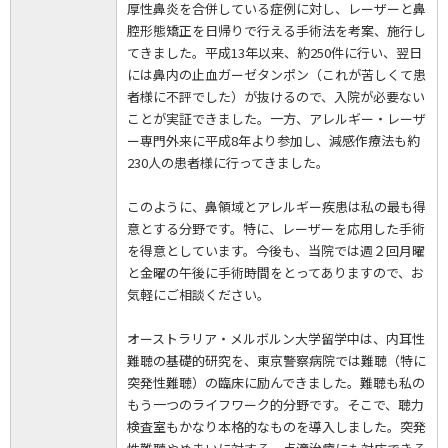
厚性鼻炎を合併している症例に対し、レーザーと鼻
腔形態矯正を日帰りで行える手術法を考案、施行し
てきました。平成13年以来、約250件に行い、翌日
には鼻内の止血ガーゼタンポン（これが苦しくて患
者様に不評でした）が抜けるので、入院が必要ない
ことが実証できました。一方、アレルギー・レーザ
ー専門外来に平成8年より参加し、減感作療法も約
230人の患者様に行ってきました。
このように、鼻領域とアレルギー疾患は私の最も得
意とする分野です。特に、レーザーを応用した手術
を得意としています。今後も、当院では週２回月曜
と金曜の午後に手術時間をとってありますので、お
気軽にご相談ください。
オーストラリア・メルボルン大学留学中は、内耳性
難聴の基礎的研究を、東京警察病院では難聴（特に
突発性難聴）の臨床に励んできました。難聴も私の
もう一つのライフワーク的分野です。そこで、聴力
検査室もかなり本格的なものを導入しました。突発