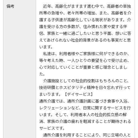
備考
近年、高齢化がますます進む中で、高齢者の単独
所帯の急増や、老々所帯の増加、また、高齢者を介
護する子供達が高齢化している現状があります。介
護を受ける方の多数が、住み慣れた家や愛する伴
侶、家族と一緒に過ごしたいと思う半面、想いに答
えてあげられない社会的背景があるのも事実だと思
います。
私達は、利用者様やご家族様に何ができるのか、
等々考えた時、一人ひとりの要望を心で受け止め、
心で対応していくことが重要と感じ理念としまし
た。
介護施設としての社会的役割はもちろんのこと、
技術研鑽とホスピタリティ精神を日々忘れず行って
まいります。【デイサービス】
通所介護では、通所介護計画に基づき食事や入浴、
レクリェーションなど、日常に関するサービスを行
います。そして、利用者本人の社会的孤立感の解
消、家族の介護の疲れを軽減することが期待される
サービスです。
通所介護を利用することにより、同じ立場の人と