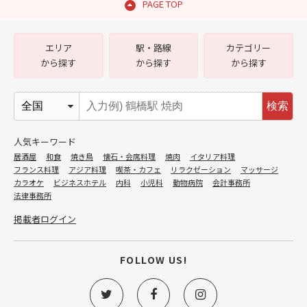
PAGE TOP
エリア
駅・路線
カテゴリー
から探す
から探す
から探す
検索
人気キーワード
居酒屋
和食
焼き鳥
懐石・会席料理
焼肉
イタリア料理
フランス料理
アジア料理
喫茶・カフェ
リラクゼーション
マッサージ
カラオケ
ビジネスホテル
内科
小児科
動物病院
会計事務所
法律事務所
掲載者ログイン
FOLLOW US!