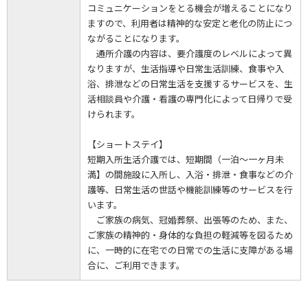
コミュニケーションをとる機会が増えることになり
ますので、利用者は精神的な安定と老化の防止につ
ながることになります。
通所介護の内容は、要介護度のレベルによって異
なりますが、生活指導や日常生活訓練、食事や入
浴、排泄などの日常生活を支援するサービスを、生
活相談員や介護・看護の専門化によって日帰りで受
けられます。
【ショートステイ】
短期入所生活介護では、短期間（一泊～一ヶ月未
満】の間施設に入所し、入浴・排泄・食事などの介
護等、日常生活の世話や機能訓練等のサービスを行
います。
ご家族の病気、冠婚葬祭、出張等のため、また、
ご家族の精神的・身体的な負担の軽減等を図るため
に、一時的に在宅での日常での生活に支障がある場
合に、ご利用できます。