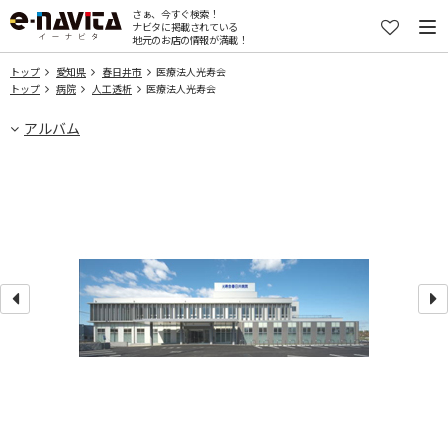
さぁ、今すぐ検索！
ナビタに掲載されている
地元のお店の情報が満載！
トップ
愛知県
春日井市
医療法人光寿会
トップ
病院
人工透析
医療法人光寿会
アルバム