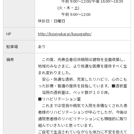
午前 9:00～12:00/午後 16:00～18:30
(火・木・土)
午前 9:00～12:00
休診日：
日曜日
HP
http://koujyukai.jp/kasugaihp/
駐車場
あり
備考
この度、光寿会春日井病院は建物を全面改築し、
地域のみなさまに、より快適な医療を提供すべく生
まれ変わりました。
安心・快適な透析、充実したリハビリ、心のこも
った診療・看護の提供を目指しています。■透析室
当院の透析室は、ベッド数が１００床。
■リハビリテーション室
これまでは怪我や病気で入院を余儀なくされた患
者様のリハビリテーションが中心でしたが、今後は
通院患者様のリハビリテーションにも積極的に取り
組んでいきたいと思っています。
ご自宅で生活されていながらも体力に不安を抱えて