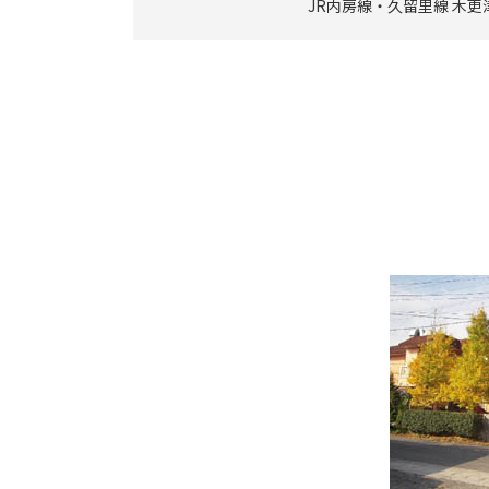
JR内房線・久留里線 木更