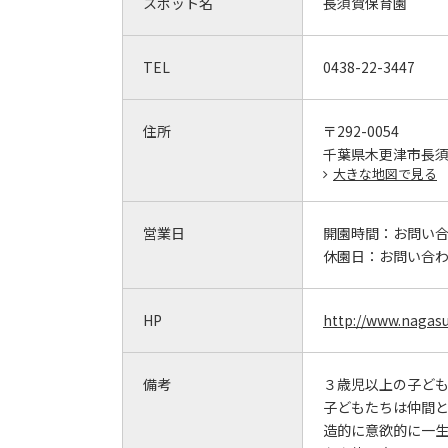
スポット名
長須賀保育園
TEL
0438-22-3447
住所
〒292-0054
千葉県木更津市長須賀
大きな地図で見る
営業日
開園時間：
お問い
休園日：
お問い合
HP
http://www.nagas
備考
３歳児以上の子ど
子どもたちは仲間
造的に意欲的に一