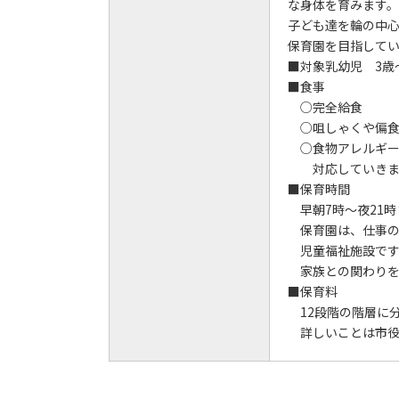
な身体を育みます。
子ども達を輪の中
保育園を目指してい
■対象乳幼児 3歳
■食事
○完全給食
○咀しゃくや偏食
○食物アレルギー
対応していきま
■保育時間
早朝7時～夜21時
保育園は、仕事の
児童福祉施設です
家族との関わりを
■保育料
12段階の階層に
詳しいことは市役