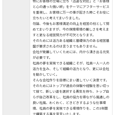
特にお客様の立場に立ち「迅速な対応」と「お客様
と心の通った強い絆」をテーマにアフターサービス
を重視し、お客様に万一の事が起きた時こそお役に
立ちたいと考えてまいりました。
勿論、今後もお客様満足の向上を経営の柱として努
めてまいりますが、今の保険環境の厳しさを考えま
すと更なる経営努力が不可欠となります。
そのためには活力ある組織と基礎体力のある経営基
盤が要求されるのは言うまでもありません。
会社が発展していくためには、内から湧き出る元気
が必要です。
社員の夢を実現できる組織こそが、社員一人一人の
活力を生み、そして組織の活力となり、更には会社
を動かしていく。
そんな会社作りを目標にまい進していく決意です。
そのためにはトップが過去の体験や経験を思い切っ
て捨て、新しい道を選択する勇気を持ち、トップ自
らが自己改革をし、社員の協力を得ながら風通しの
良い社風、わくわく、どきどきするような仕事環
境、社員の夢を実現できる環境作りを、この3年間
で構築する事を宣言いたします。