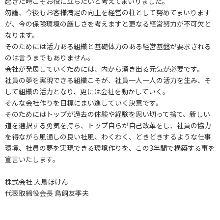
起きた時こそお役に立ちたいと考えてまいりました。
勿論、今後もお客様満足の向上を経営の柱として努めてまいります
が、今の保険環境の厳しさを考えますと更なる経営努力が不可欠と
なります。
そのためには活力ある組織と基礎体力のある経営基盤が要求される
のは言うまでもありません。
会社が発展していくためには、内から湧き出る元気が必要です。
社員の夢を実現できる組織こそが、社員一人一人の活力を生み、そ
して組織の活力となり、更には会社を動かしていく。
そんな会社作りを目標にまい進していく決意です。
そのためにはトップが過去の体験や経験を思い切って捨て、新しい
道を選択する勇気を持ち、トップ自らが自己改革をし、社員の協力
を得ながら風通しの良い社風、わくわく、どきどきするような仕事
環境、社員の夢を実現できる環境作りを、この3年間で構築する事を
宣言いたします。
株式会社 大鳥ほけん
代表取締役会長 鳥飼友季夫