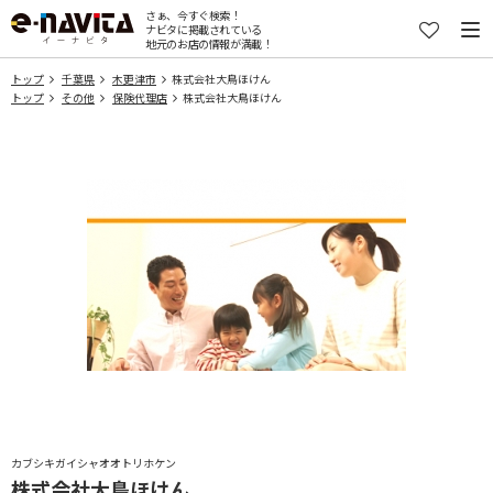
さぁ、今すぐ検索！
ナビタに掲載されている
地元のお店の情報が満載！
トップ
千葉県
木更津市
株式会社大鳥ほけん
トップ
その他
保険代理店
株式会社大鳥ほけん
カブシキガイシャオオトリホケン
株式会社大鳥ほけん