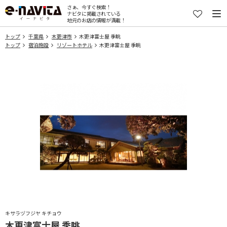
さぁ、今すぐ検索！
ナビタに掲載されている
地元のお店の情報が満載！
トップ
千葉県
木更津市
木更津富士屋 季眺
トップ
宿泊施設
リゾートホテル
木更津富士屋 季眺
キサラヅフジヤ キチョウ
木更津富士屋 季眺