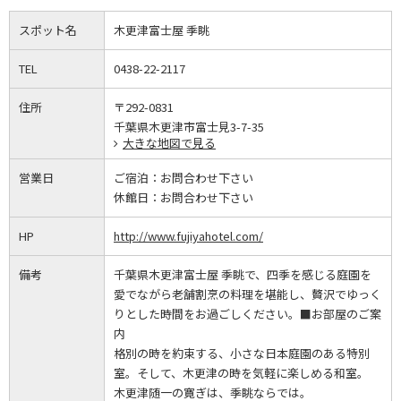
スポット名
木更津富士屋 季眺
TEL
0438-22-2117
住所
〒292-0831
千葉県木更津市富士見3-7-35
大きな地図で見る
営業日
ご宿泊：
お問合わせ下さい
休館日：
お問合わせ下さい
HP
http://www.fujiyahotel.com/
備考
千葉県木更津富士屋 季眺で、四季を感じる庭園を
愛でながら老舗割烹の料理を堪能し、贅沢でゆっく
りとした時間をお過ごしください。■お部屋のご案
内
格別の時を約束する、小さな日本庭園のある特別
室。そして、木更津の時を気軽に楽しめる和室。
木更津随一の寛ぎは、季眺ならでは。