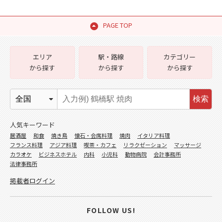
PAGE TOP
エリア
駅・路線
カテゴリー
から探す
から探す
から探す
検索
人気キーワード
居酒屋
和食
焼き鳥
懐石・会席料理
焼肉
イタリア料理
フランス料理
アジア料理
喫茶・カフェ
リラクゼーション
マッサージ
カラオケ
ビジネスホテル
内科
小児科
動物病院
会計事務所
法律事務所
掲載者ログイン
FOLLOW US!