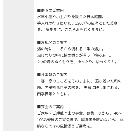
■庭園のご案内
水車小屋や小上がりを設えた日本庭園。
手入れの行き届いた、1200坪の広々とした美庭
を、 気ままに、こころおもむくままに。
■お風呂のご案内
湯の時にこころから浸れる「季の湯」。
湯けむりの中に檜の香りが漂う「檜の湯」。
2つの湯のぬくもりを、ゆったり、ゆっくりと。
■食事処のご案内
一客一亭のこころをそのままに、 落ち着いた和の
趣、老舗割烹料亭の味を、 美庭に映し出される、
四季百景とともに。
■宴会のご案内
ご家族・ご親戚同士の会食、お集まりから、 40～
100名規模のご宴会まで。庭園美を眺めながら、 季
眺ならではの風情漂うご宴席を。