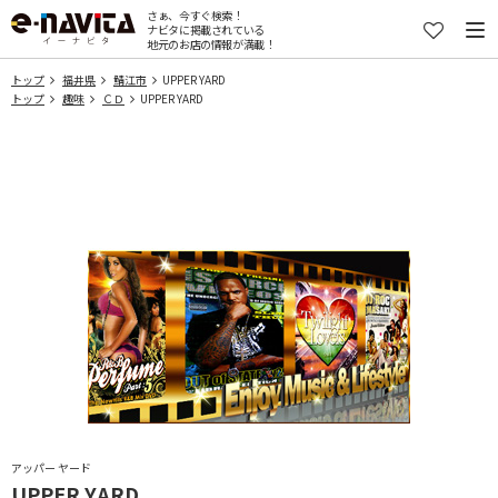
さぁ、今すぐ検索！
ナビタに掲載されている
地元のお店の情報が満載！
トップ
福井県
鯖江市
UPPER YARD
トップ
趣味
ＣＤ
UPPER YARD
アッパー ヤード
UPPER YARD