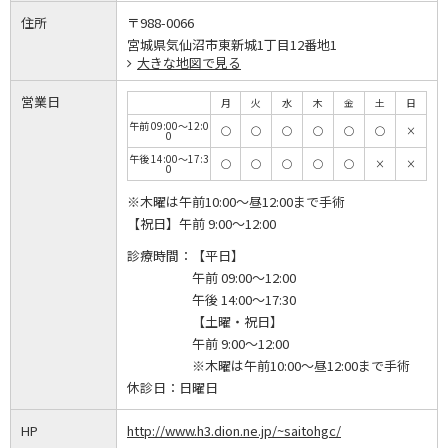
住所
〒988-0066
宮城県気仙沼市東新城1丁目12番地1
大きな地図で見る
営業日
月
火
水
木
金
土
日
午前 09:00～12:0
◯
◯
◯
◯
◯
◯
×
0
午後 14:00～17:3
◯
◯
◯
◯
◯
×
×
0
※木曜は午前10:00～昼12:00まで手術
【祝日】午前 9:00～12:00
診療時間：
【平日】
午前 09:00～12:00
午後 14:00～17:30
【土曜・祝日】
午前 9:00～12:00
※木曜は午前10:00～昼12:00まで手術
休診日：
日曜日
HP
http://www.h3.dion.ne.jp/~saitohgc/