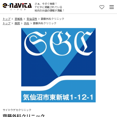
さぁ、今すぐ検索！
ナビタに掲載されている
地元のお店の情報が満載！
トップ
宮城県
気仙沼市
齋藤外科クリニック
トップ
病院
外科
齋藤外科クリニック
サイトウゲカクリニック
齋藤外科クリニック