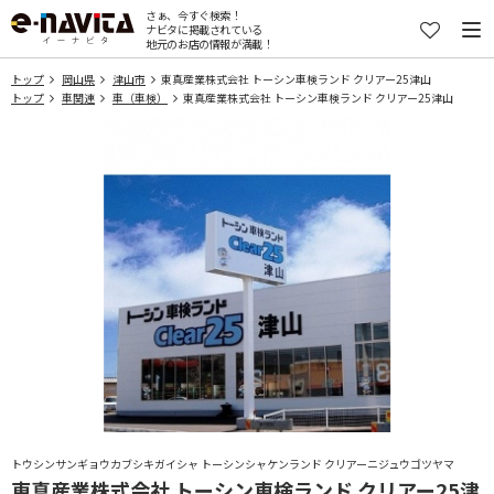
さぁ、今すぐ検索！
ナビタに掲載されている
地元のお店の情報が満載！
トップ
岡山県
津山市
東真産業株式会社 トーシン車検ランド クリアー25津山
トップ
車関連
車（車検）
東真産業株式会社 トーシン車検ランド クリアー25津山
トウシンサンギョウカブシキガイシャ トーシンシャケンランド クリアーニジュウゴツヤマ
東真産業株式会社 トーシン車検ランド クリアー25津