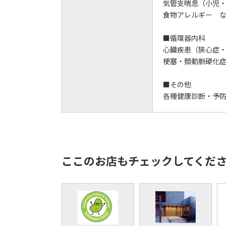
気管支喘息（小児
食物アレルギー 
■循環器内科
心臓疾患（狭心症
梗塞・頚動脈硬化
■その他
各種健康診断・予
ここのお店もチェックしてくだ