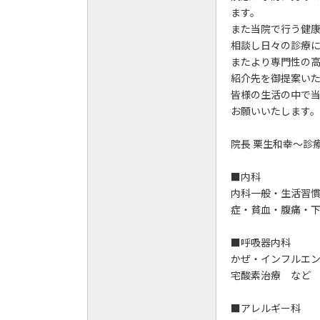
ます。
また当院で行う健
相談し日々の診療
またより専門性の
紹介先を御提案い
皆様の生活の中で
お願いいたします。
院長 栗生和幸～診
■内科
内科一般・生活習
症・貧血・腹痛・
■呼吸器内科
かぜ・インフルエ
宅酸素治療 など
■アレルギー科