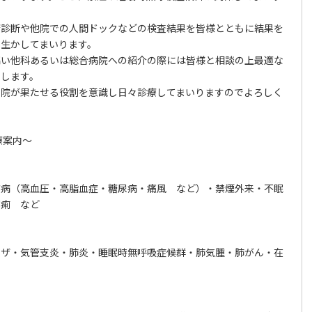
康診断や他院での人間ドックなどの検査結果を皆様とともに結果を
に生かしてまいります。
高い他科あるいは総合病院への紹介の際には皆様と相談の上最適な
たします。
当院が果たせる役割を意識し日々診療してまいりますのでよろしく
療案内～
慣病（高血圧・高脂血症・糖尿病・痛風 など）・禁煙外来・不眠
下痢 など
ンザ・気管支炎・肺炎・睡眠時無呼吸症候群・肺気腫・肺がん・在