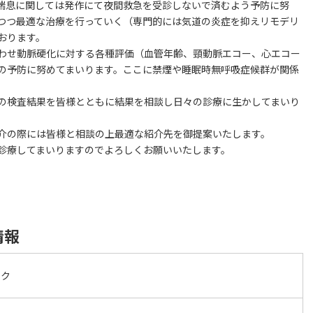
喘息に関しては発作にて夜間救急を受診しないで済むよう予防に努
つつ最適な治療を行っていく（専門的には気道の炎症を抑えリモデリ
おります。
わせ動脈硬化に対する各種評価（血管年齢、頸動脈エコー、心エコー
の予防に努めてまいります。ここに禁煙や睡眠時無呼吸症候群が関係
の検査結果を皆様とともに結果を相談し日々の診療に生かしてまいり
介の際には皆様と相談の上最適な紹介先を御提案いたします。
診療してまいりますのでよろしくお願いいたします。
情報
ック