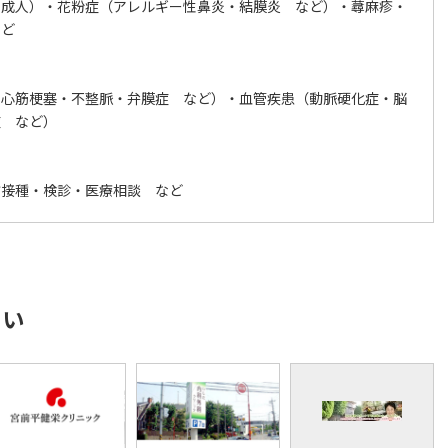
・成人）・花粉症（アレルギー性鼻炎・結膜炎 など）・蕁麻疹・
など
・心筋梗塞・不整脈・弁膜症 など）・血管疾患（動脈硬化症・脳
症 など）
防接種・検診・医療相談 など
さい