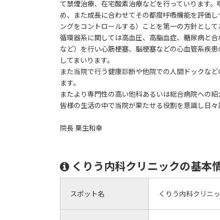
て禁煙治療、在宅酸素治療などを行っていります。
め、また成長に合わせてその都度呼吸機能を評価し
ングをコントロールする）ことを第一の方針として
循環器系に関しては高血圧、高脂血症、糖尿病と合
など）を行い心筋梗塞、脳梗塞などの心血管系疾患
してまいります。
また当院で行う健康診断や他院での人間ドックなど
ます。
またより専門性の高い他科あるいは総合病院への紹
皆様の生活の中で当院が果たせる役割を意識し日々
院長 栗生和幸
くりう内科クリニックの基本
スポット名
くりう内科クリニ