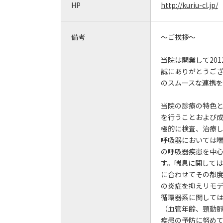
HP
http://kuriu-cl.jp/
備考
～ご挨拶～
当院は開業して20
誠にありがとうご
のスムースな連携を
当院の診療の特色
を行うことおよび
極的に検査、治療
呼吸器においては喘
の呼吸器疾患を中
す。喘息に関して
に合わせてその都
の炎症を抑えリモ
循環器系に関して
（血管年齢、頸動
疾患の予防に努め