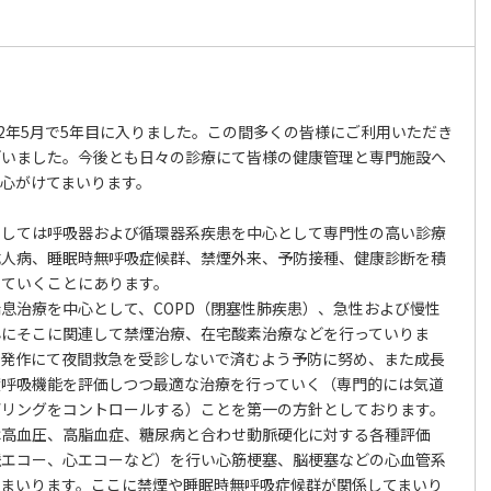
12年5月で5年目に入りました。この間多くの皆様にご利用いただき
ざいました。今後とも日々の診療にて皆様の健康管理と専門施設へ
心がけてまいります。
としては呼吸器および循環器系疾患を中心として専門性の高い診療
成人病、睡眠時無呼吸症候群、禁煙外来、予防接種、健康診断を積
していくことにあります。
息治療を中心として、COPD（閉塞性肺疾患）、急性および慢性
心にそこに関連して禁煙治療、在宅酸素治療などを行っていりま
は発作にて夜間救急を受診しないで済むよう予防に努め、また成長
度呼吸機能を評価しつつ最適な治療を行っていく（専門的には気道
デリングをコントロールする）ことを第一の方針としております。
は高血圧、高脂血症、糖尿病と合わせ動脈硬化に対する各種評価
脈エコー、心エコーなど）を行い心筋梗塞、脳梗塞などの心血管系
てまいります。ここに禁煙や睡眠時無呼吸症候群が関係してまいり