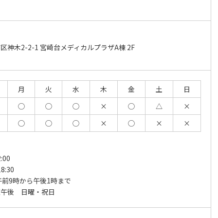
神木2-2-1 宮崎台メディカルプラザA棟 2F
月
火
水
木
金
土
日
◯
◯
◯
×
◯
△
×
◯
◯
◯
×
◯
×
×
:00
8:30
午前9時から午後1時まで
曜午後 日曜・祝日