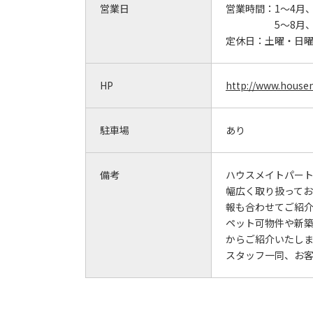
営業日
営業時間：
1～4月、
5～8月、
定休日：
土曜・日
HP
http://www.house
駐車場
あり
備考
ハウスメイトパー
幅広く取り扱って
報も合わせてご紹
ペット可物件や新
からご紹介いたし
スタッフ一同、お