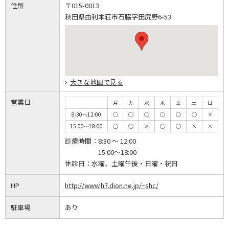
住所
〒015-0013
秋田県由利本荘市石脇字田尻野6-53
大きな地図で見る
営業日
月
火
水
木
金
土
日
8:30～12:00
◯
◯
◯
◯
◯
◯
×
15:00～18:00
◯
◯
×
◯
◯
×
×
診療時間：
8:30 ～ 12:00
15:00～18:00
休診日：
水曜、土曜午後・日曜・祝日
HP
http://www.h7.dion.ne.jp/~shc/
駐車場
あり