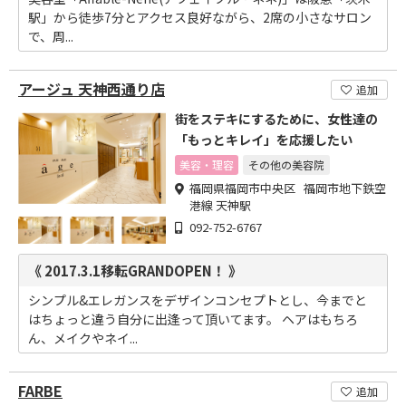
駅」から徒歩7分とアクセス良好ながら、2席の小さなサロン
で、周...
アージュ 天神西通り店
追加
街をステキにするために、女性達の
「もっとキレイ」を応援したい
美容・理容
その他の美容院
福岡県福岡市中央区 福岡市地下鉄空
港線 天神駅
092-752-6767
《 2017.3.1移転GRANDOPEN！ 》
シンプル&エレガンスをデザインコンセプトとし、今までと
はちょっと違う自分に出逢って頂いてます。 ヘアはもちろ
ん、メイクやネイ...
FARBE
追加