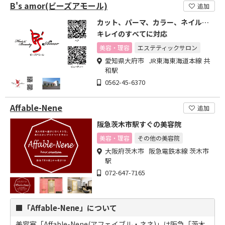
B's amor(ビーズアモール)
追加
カット、パーマ、カラー、ネイル…
キレイのすべてに対応
美容・理容
エステティックサロン
愛知県大府市 JR東海東海道本線 共
和駅
0562-45-6370
Affable-Nene
追加
阪急茨木市駅すぐの美容院
美容・理容
その他の美容院
大阪府茨木市 阪急電鉄本線 茨木市
駅
072-647-7165
■「Affable-Nene」について
美容室「Affable-Nene(アフェイブル・ネネ)」は阪急「茨木