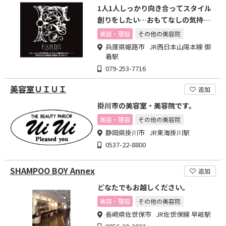
1人1人しっかり向き合ってスタイル
創りをしたい…おもてなしの気持ち
が詰まったサロン
美容・理容
その他の美容院
兵庫県姫路市 JR西日本山陽本線 御
着駅
079-253-7716
美容室ＵＩＵＩ
追加
掛川市の美容室・美容院です。
美容・理容
その他の美容院
静岡県掛川市 JR東海掛川駅
0537-22-8800
SHAMPOO BOY Annex
追加
どなたでもお越しください。
美容・理容
その他の美容院
長崎県佐世保市 JR佐世保線 早岐駅