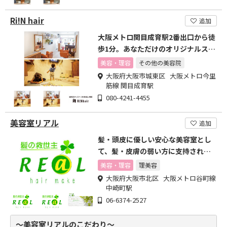
Ri!N hair
追加
大阪メトロ関目成育駅2番出口から徒
歩1分。あなただけのオリジナルスタ
イルが見つかります
美容・理容
その他の美容院
大阪府大阪市城東区 大阪メトロ今里
筋線 関目成育駅
080-4241-4455
美容室リアル
追加
髪・頭皮に優しい安心な美容室とし
て、髪・皮膚の弱い方に支持されて
いるサロン
美容・理容
理美容
大阪府大阪市北区 大阪メトロ谷町線
中崎町駅
06-6374-2527
～美容室リアルのこだわり～