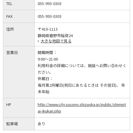
TEL
055-993-0303
FAX
055-993-0303
住所
〒410-1113
静岡県裾野市稲荷24
大きな地図で見る
営業日
開館時間：
9:00～21:00
利用料金の詳細については、施設へお問い合わせく
ださい。
休館日：
毎月第2月曜日(祝日にあたるときは その翌日)、 年
末年始
HP
http://www.city.susono.shizuoka.jp/public/shimint
ai-ikukan.php
駐車場
あり