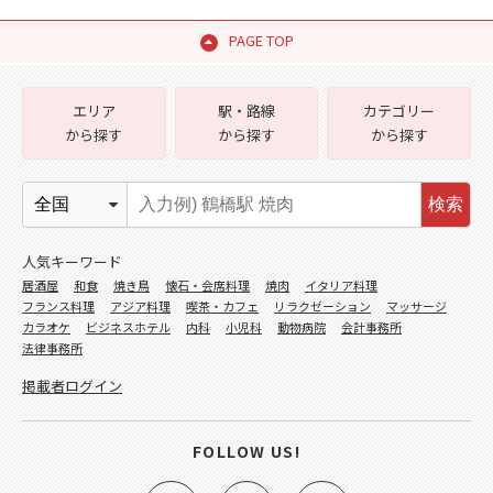
PAGE TOP
エリア
駅・路線
カテゴリー
から探す
から探す
から探す
検索
人気キーワード
居酒屋
和食
焼き鳥
懐石・会席料理
焼肉
イタリア料理
フランス料理
アジア料理
喫茶・カフェ
リラクゼーション
マッサージ
カラオケ
ビジネスホテル
内科
小児科
動物病院
会計事務所
法律事務所
掲載者ログイン
FOLLOW US!