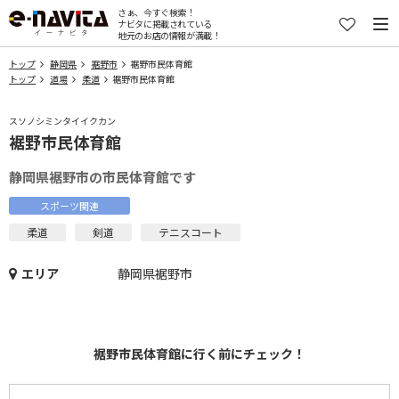
さぁ、今すぐ検索！
ナビタに掲載されている
地元のお店の情報が満載！
トップ
静岡県
裾野市
裾野市民体育館
トップ
道場
柔道
裾野市民体育館
スソノシミンタイイクカン
裾野市民体育館
静岡県裾野市の市民体育館です
スポーツ関連
柔道
剣道
テニスコート
エリア
静岡県裾野市
裾野市民体育館に行く前にチェック！