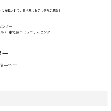
タに掲載されている
地元のお店の情報が満載！
センター
ール
東地区コミュニティセンター
ター
ターです