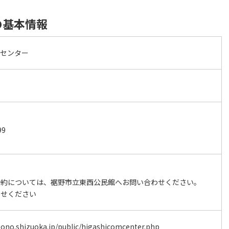
の基本情報
ィセンター
9
予約については、裾野市立東西公民館へお問い合わせください。
わせください
usono.shizuoka.jp/public/higashicomcenter.php