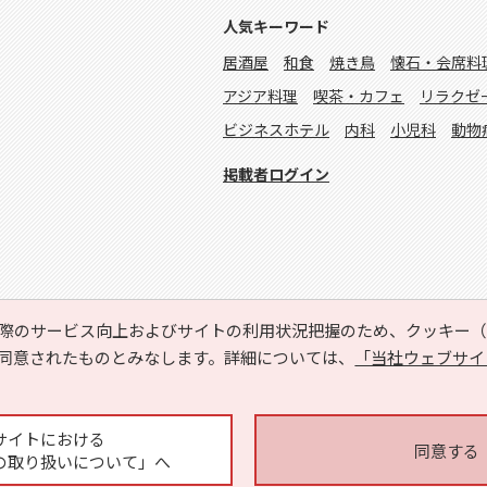
人気キーワード
居酒屋
和食
焼き鳥
懐石・会席料
アジア料理
喫茶・カフェ
リラクゼ
ビジネスホテル
内科
小児科
動物
掲載者ログイン
際のサービス向上およびサイトの利用状況把握のため、クッキー（C
同意されたものとみなします。詳細については、
「当社ウェブサイ
Copyright © HYOJITO.Co.,Ltd. All Rights Reserved.
サイトにおける
同意する
の取り扱いについて」へ