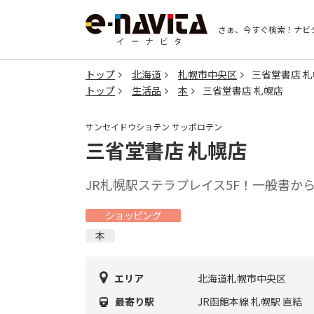
さぁ、今すぐ検索！
ナビ
トップ
北海道
札幌市中央区
三省堂書店 
トップ
生活品
本
三省堂書店 札幌店
サンセイドウショテン サッポロテン
三省堂書店 札幌店
JR札幌駅ステラプレイス5F！一般書か
ショッピング
本
エリア
北海道札幌市中央区
最寄り駅
JR函館本線 札幌駅 直結