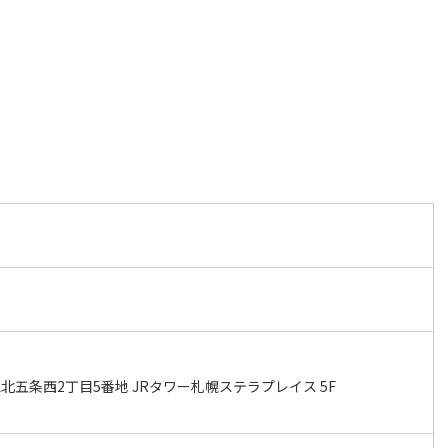
五条西2丁目5番地 JRタワー札幌ステラプレイス 5F