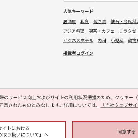
人気キーワード
居酒屋
和食
焼き鳥
懐石・会席料
アジア料理
喫茶・カフェ
リラクゼ
ビジネスホテル
内科
小児科
動物
掲載者ログイン
際のサービス向上およびサイトの利用状況把握のため、クッキー（C
同意されたものとみなします。詳細については、
「当社ウェブサイ
Copyright © HYOJITO.Co.,Ltd. All Rights Reserved.
サイトにおける
同意する
の取り扱いについて」へ