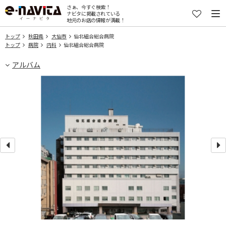
さぁ、今すぐ検索！
ナビタに掲載されている
地元のお店の情報が満載！
トップ
秋田県
大仙市
仙北組合総合病院
トップ
病院
内科
仙北組合総合病院
アルバム