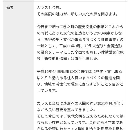
備考
ガラスと金属。
その無限の魅力が、新しい文化の扉を開きます。
今日まで培ってきた町の歴史文化の継承とこれから
の時代にあった文化の創造という2つの視点からな
る「熊野の里・文化が薫るまちづくり推進事業」の
一環として、平成11年9月、ガラス造形と金属造形
の融合をテーマにした全国でも珍しい体験型文化施
設「新造形創造館」は誕生しました。
平成16年4月磐田市との合併後は《歴史・文化薫る
ゆとりと活力ある住み良いまちづくりの推進を図
り、地域の活性化の増進に寄与する》ことを目的と
しています。
ガラスと金属は造形への人間の強い意志を具現化し
ながら長い歴史を重ねてきました。
そして今日では、現代文明を支えるためになくては
ならない存在となっています。芸術から科学まであ
らゆる分野にわたって人間の創造と造形意欲を反映