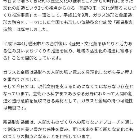
今日まで培ってきた町の歴史文化の継承とこれからの時代にあった
文化の創造という2つの視点からなる「熊野の里・文化が薫るまちづ
くり推進事業」の一環として、平成11年9月、ガラス造形と金属造
形の融合をテーマにした全国でも珍しい体験型文化施設「新造形創
造館」は誕生しました。
平成16年4月磐田市との合併後は《歴史・文化薫るゆとりと活力あ
る住み良いまちづくりの推進を図り、地域の活性化の増進に寄与す
る》ことを目的としています。
ガラスと金属は造形への人間の強い意志を具現化しながら長い歴史
を重ねてきました。
そして今日では、現代文明を支えるためになくてはならない存在と
なっています。芸術から科学まであらゆる分野にわたって人間の創
造と造形意欲を反映できる素材として、ガラスと金属の持つ可能性
は無限です。
新造形創造館は、人間のものづくりへの限りないアプローチを通し
て創造力を養い豊かな感性を育み、更に未来を拓く新たな文化とも
のづくりの拠点となることを目指しています。