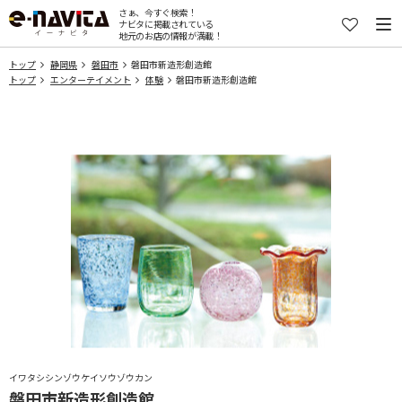
さぁ、今すぐ検索！
ナビタに掲載されている
地元のお店の情報が満載！
トップ
静岡県
磐田市
磐田市新造形創造館
トップ
エンターテイメント
体験
磐田市新造形創造館
イワタシシンゾウケイソウゾウカン
磐田市新造形創造館