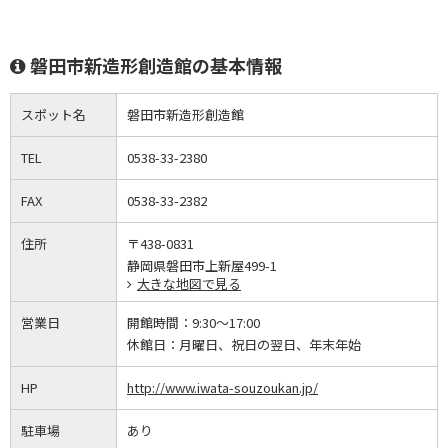
磐田市新造形創造館の基本情報
スポット名
磐田市新造形創造館
TEL
0538-33-2380
FAX
0538-33-2382
住所
〒438-0831
静岡県磐田市上新屋499-1
大きな地図で見る
営業日
開館時間：
9:30～17:00
休館日：
月曜日、祝日の翌日、年末年始
HP
http://www.iwata-souzoukan.jp/
駐車場
あり