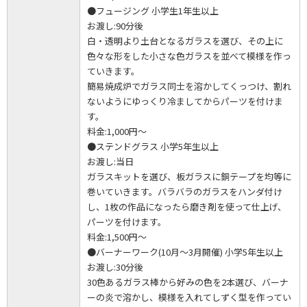
●フュージング 小学生1年生以上
お渡し:90分後
白・透明より土台となるガラスを選び、その上に
色々な形をした小さな色ガラスを並べて模様を作っ
ていきます。
簡易焼成炉でガラス同士を溶かしてくっつけ、割れ
ないようにゆっくり冷ましてからパーツを付けま
す。
料金:1,000円～
●ステンドグラス 小学5年生以上
お渡し:当日
ガラスキットを選び、板ガラスに銅テープを均等に
巻いていきます。バラバラのガラスをハンダ付け
し、1枚の作品になったら磨き剤を使って仕上げ、
パーツを付けます。
料金:1,500円～
●バーナーワーク(10月～3月開催) 小学5年生以上
お渡し:30分後
30色あるガラス棒から好みの色を2本選び、バーナ
ーの炎で溶かし、模様を入れてしずく型を作ってい