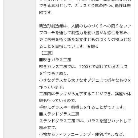
できる素材として、ガラスと金属の持つ可能性は無
限です。
新造形創造館は、人間のものづくりへの限りないア
プローチを通して創造力を養い豊かな感性を育み、
更に未来を拓く新たな文化とものづくりの拠点とな
ることを目指しています。★観る
【工房】
■吹きガラス工房
吹きガラス工房では、1200℃で溶けているガラス
を竿で巻き取り、
小さなグラスから大きなオブジェまで様々なものを
作っています。
工房内はデッキから見学することができ、講座や体
験も行っているので、
手軽にグラスや一輪挿しを作ることができます。
■ステンドグラス工房
ステンドグラス工房では、ガラスを選びカットして
組み立て、
小物からティファニーランプ・住宅パネルなど、