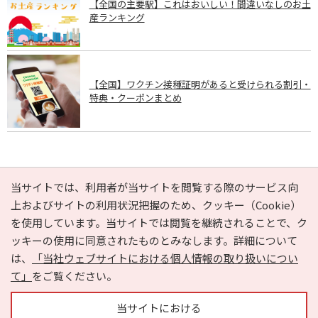
【全国の主要駅】これはおいしい！間違いなしのお土
産ランキング
【全国】ワクチン接種証明があると受けられる割引・
特典・クーポンまとめ
PAGE TOP
当サイトでは、利用者が当サイトを閲覧する際のサービス向
上およびサイトの利用状況把握のため、クッキー（Cookie）
を使用しています。当サイトでは閲覧を継続されることで、ク
e-NAVITA（イーナビタ）とは？
お気に入り
ヘルプ
ッキーの使用に同意されたものとみなします。詳細について
利用規約
個人情報の取り扱いについて
運営会社
は、
「当社ウェブサイトにおける個人情報の取り扱いについ
サイトマップ
広告掲載に関するお問い合わせ
て」
をご覧ください。
サイトの内容に関するお問い合わせ
当サイトにおける