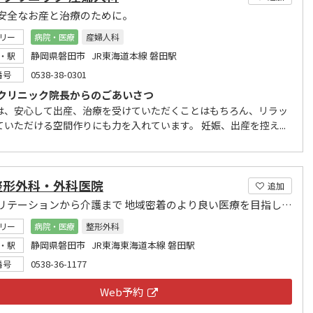
安全なお産と治療のために。
リー
病院・医療
産婦人科
静岡県磐田市 JR東海道本線 磐田駅
・駅
0538-38-0301
番号
クリニック院長からのごあいさつ
は、安心して出産、治療を受けていただくことはもちろん、リラッ
ていただける空間作りにも力を入れています。 妊娠、出産を控え...
整形外科・外科医院
追加
リハビリテーションから介護まで 地域密着のより良い医療を目指します
リー
病院・医療
整形外科
静岡県磐田市 JR東海東海道本線 磐田駅
・駅
0538-36-1177
番号
Web予約