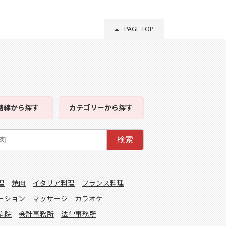
PAGE TOP
路線
から探す
カテゴリー
から探す
検索
理
焼肉
イタリア料理
フランス料理
ーション
マッサージ
カラオケ
病院
会計事務所
法律事務所