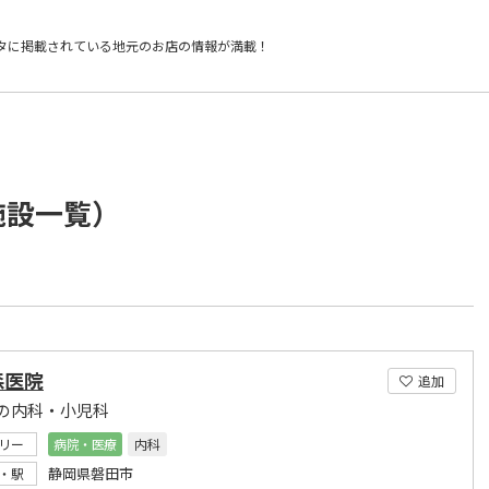
タに掲載されている
地元のお店の情報が満載！
施設一覧）
森医院
追加
の内科・小児科
リー
病院・医療
内科
静岡県磐田市
・駅