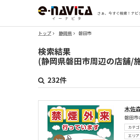
さぁ、今すぐ検索！
ナビ
トップ
静岡県
磐田市
検索結果
(静岡県磐田市周辺の店舗/
232件
木佐
磐田市
カテゴ
エリア