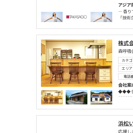
アジア
― 香り
「技術
株式
森呼吸
カテゴ
エリア
電話
会社案
◆◆◆
¨¨¨¨¨¨
浜松
応援し