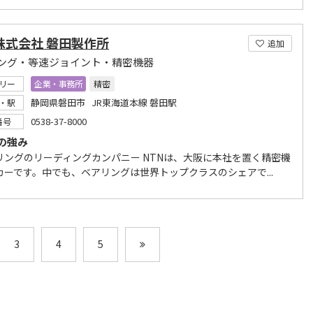
株式会社 磐田製作所
追加
ング・等速ジョイント・精密機器
リー
企業・事務所
精密
静岡県磐田市 JR東海道本線 磐田駅
・駅
0538-37-8000
番号
の強み
リングのリーディングカンパニー NTNは、大阪に本社を置く精密機
カーです。中でも、ベアリングは世界トップクラスのシェアで...
3
4
5