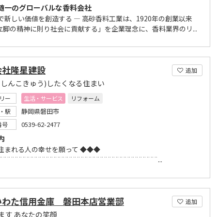
随一のグローバルな香料会社
で新しい価値を創造する ― 高砂香料工業は、1920年の創業以来
立脚の精神に則り社会に貢献する」を企業理念に、香料業界のリ...
会社隆星建設
追加
(しんこきゅう)したくなる住まい
リー
生活・サービス
リフォーム
静岡県磐田市
・駅
0539-62-2477
番号
内
 住まれる人の幸せを願って ◆◆◆
¨¨¨¨¨¨¨¨¨¨¨¨¨¨¨¨¨¨¨¨¨¨¨¨¨¨¨¨¨¨¨¨¨¨¨¨¨¨¨¨¨...
いわた信用金庫 磐田本店営業部
追加
ます あなたの笑顔