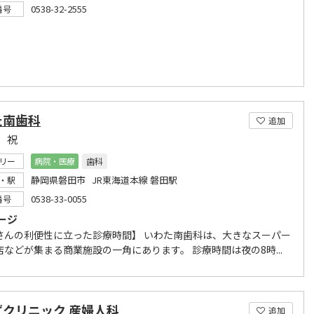
0538-32-2555
番号
た南歯科
追加
 祝
リー
病院・医療
歯科
静岡県磐田市 JR東海道本線 磐田駅
・駅
0538-33-0055
番号
ージ
さんの利便性に立った診療時間】 いわた南歯科は、大きなスーパー
店などが集まる商業施設の一角にあります。 診療時間は夜の8時...
ずクリニック 産婦人科
追加