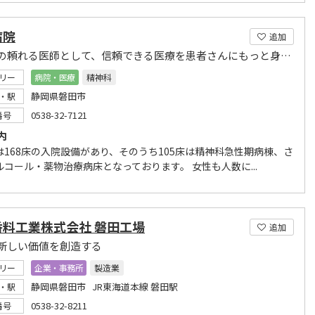
病院
追加
この町の頼れる医師として、信頼できる医療を患者さんにもっと身近に
リー
病院・医療
精神科
静岡県磐田市
・駅
0538-32-7121
番号
内
は168床の入院設備があり、そのうち105床は精神科急性期病棟、さ
ルコール・薬物治療病床となっております。 女性も人数に...
香料工業株式会社 磐田工場
追加
新しい価値を創造する
リー
企業・事務所
製造業
静岡県磐田市 JR東海道本線 磐田駅
・駅
0538-32-8211
番号