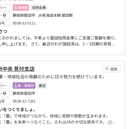
リー
金融機関
信用金庫
静岡県磐田市 JR東海道本線 磐田駅
・駅
0538-32-5111
番号
さつ
におかれましては、平素より磐田信用金庫にご支援ご愛顧を賜り、
申し上げます。 さて、最近のわが国経済は、1－3月期の実質...
州中央 見付支店
追加
業・地域社会の発展のために日々努力を続けています。
リー
企業・事務所
農協
静岡県磐田市
・駅
0538-32-7251
番号
いをつくりましょ。
と「農」で地域がつながり、地域に笑顔や感動が生まれます。
「農」を未来へつなぐこと。それはJAの大切な使命です。 ///...