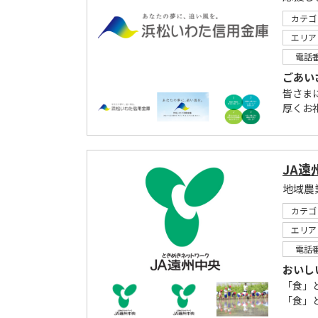
カテゴ
エリア
電話
ごあい
皆さま
厚くお礼
JA遠
地域農
カテゴ
エリア
電話
おいし
「食」
「食」と