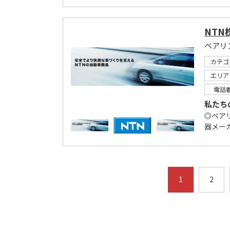
NTN
ベアリ
カテゴ
エリア
電話
私たち
◎ベア
器メー
1
2