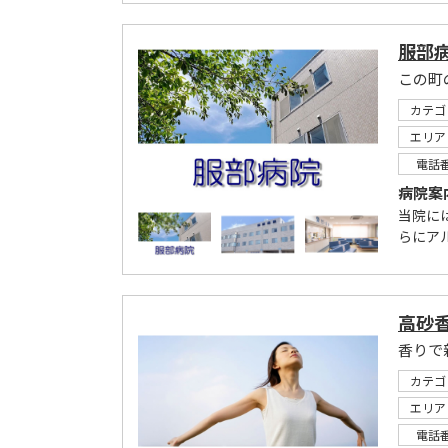
服部
カテゴ
エリア
電話
病院案
当院に
らにア
高砂
香りで
カテゴ
エリア
電話