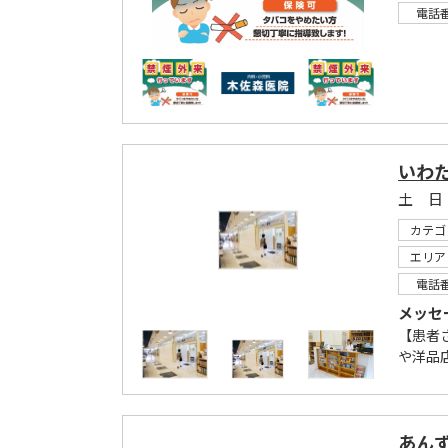
電話
いわ
土 日
カテゴ
エリア
電話
メッセ
【患者
や洋品
あん