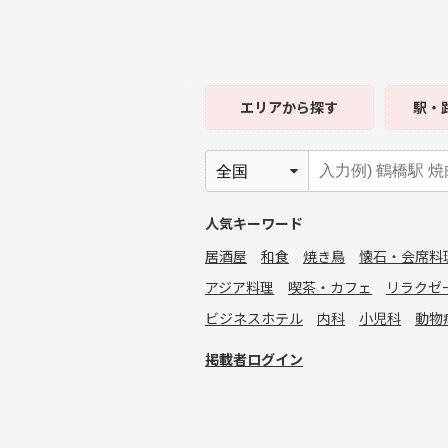
エリア
から探す
駅・
人気キーワード
居酒屋
和食
焼き鳥
懐石・会席料
アジア料理
喫茶・カフェ
リラクゼ
ビジネスホテル
内科
小児科
動物
掲載者ログイン