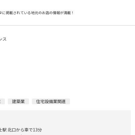
タに掲載されている
地元のお店の情報が満載！
ンス
業
建築業
住宅設備業関連
士駅 北口から車で13分