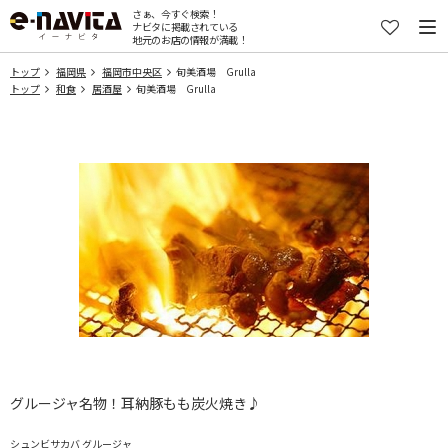
さぁ、今すぐ検索！
ナビタに掲載されている
地元のお店の情報が満載！
トップ
福岡県
福岡市中央区
旬美酒場 Grulla
トップ
和食
居酒屋
旬美酒場 Grulla
グルージャ名物！耳納豚もも炭火焼き♪
シュンビサカバ グルージャ