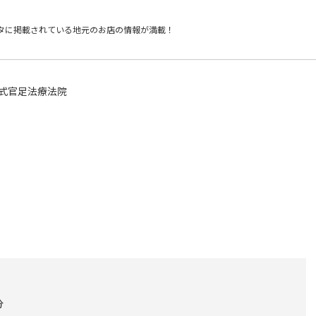
タに掲載されている
地元のお店の情報が満載！
R式官足法療法院
分