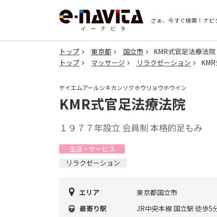
さぁ、今すぐ検索！
ナビ
トップ
東京都
国立市
KMR式官足法療法院
トップ
マッサージ
リラクゼーション
KM
ケイエムアールシキカンソクホウリョウホウイン
KMR式官足法療法院
１９７７年設立 会員制 本格的足もみ
生活・サービス
リラクゼーション
エリア
東京都国立市
最寄り駅
JR中央本線 国立駅 徒歩5