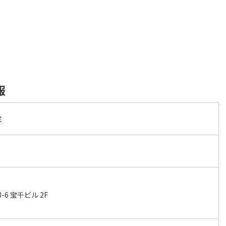
報
院
-6 宝千ビル 2F