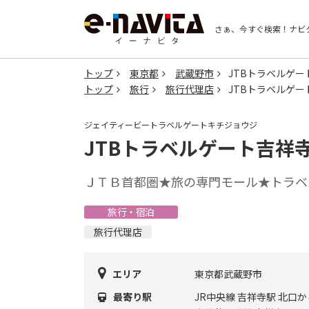
さぁ、今すぐ検索！
ナビ
トップ
東京都
武蔵野市
JTBトラベルゲー
トップ
旅行
旅行代理店
JTBトラベルゲー
ジェイティービートラベルゲートキチジョウジ
JTBトラベルゲート吉祥
ＪＴＢ首都圏★旅の専門モール★トラベ
旅行・宿泊
旅行代理店
エリア
東京都武蔵野市
最寄り駅
JR中央線 吉祥寺駅 北口