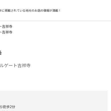
タに掲載されている
地元のお店の情報が満載！
ト吉祥寺
ト吉祥寺
寺
ルゲート吉祥寺
から徒歩2分