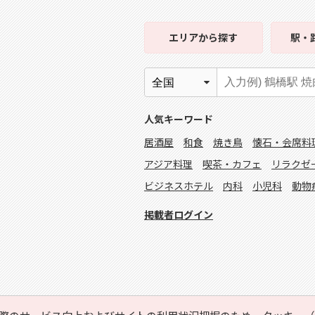
エリア
から探す
駅・
人気キーワード
居酒屋
和食
焼き鳥
懐石・会席料
アジア料理
喫茶・カフェ
リラクゼ
ビジネスホテル
内科
小児科
動物
掲載者ログイン