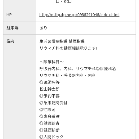
日・祝日
HP
http://nttbj.itp.ne.jp/0986241046/index.html
駐車場
あり
備考
生活習慣病指導 禁煙指導
リウマチ科の健康相談承ります!
～診療科目～
呼吸器内科、内科、リウマチ科◎診療科名
リウマチ科・呼吸器内科・内科
◎医師名等
松山幹太郎
◎予約不要
◎急患随時受付
◎往診可
◎家庭看護
◎健康診査
◎健康診断
◎人間ドック