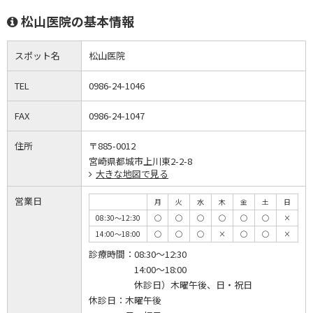
松山医院の基本情報
スポット名
松山医院
TEL
0986-24-1046
FAX
0986-24-1047
住所
〒885-0012
宮崎県都城市上川東2-2-8
大きな地図で見る
営業日
月
火
水
木
金
土
日
08:30～12:30
◯
◯
◯
◯
◯
◯
×
14:00～18:00
◯
◯
◯
×
◯
◯
×
診療時間：
08:30～12:30
14:00～18:00
休診日）木曜午後、日・祝日
休診日：
木曜午後