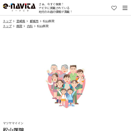
さぁ、今すぐ検索！
ナビタに掲載されている
地元のお店の情報が満載！
トップ
宮崎県
都城市
松山医院
トップ
病院
内科
松山医院
マツヤマイイン
松山医院