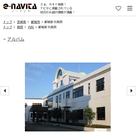
さぁ、今すぐ検索！
ナビタに掲載されている
地元のお店の情報が満載！
トップ
宮崎県
都城市
都城新生病院
トップ
病院
内科
都城新生病院
アルバム