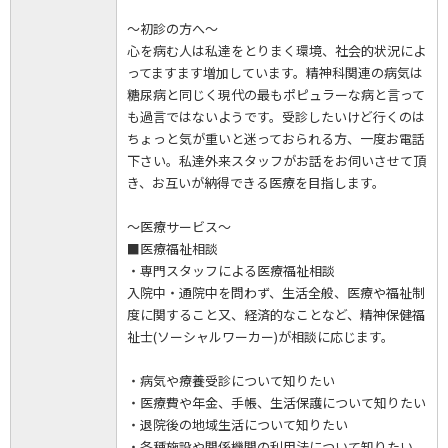
～初診の方へ～
心を病む人は私達をとりまく環境、社会的状況によ
ってますます増加しています。精神科関連の病気は
糖尿病と同じく現代の最もポピュラーな病と言って
も過言ではないようです。受診したいけど行くのは
ちょっと気が重いと迷っておられる方、一度お電話
下さい。私達外来スタッフがお話をお伺いさせて頂
き、お互いが納得できる医療を目指します。
～医療サービス～
■医療福祉相談
・専門スタッフによる医療福祉相談
入院中・通院中を問わず、生活全般、医療や福祉制
度に関すること又、経済的なことなど、精神保健福
祉士(ソーシャルワーカー)が相談に応じます。
・病気や療養受診について知りたい
・医療費や年金、手帳、生活保護について知りたい
・退院後の地域生活について知りたい
・各種施設や関係機関の利用法について知りたい