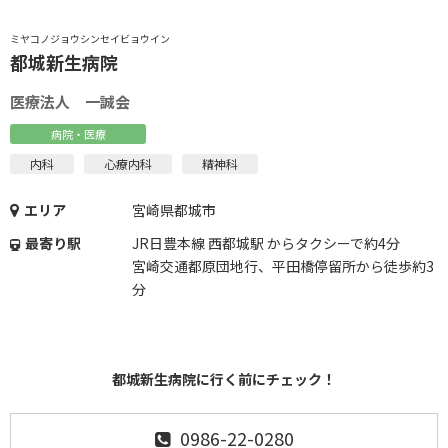
ミヤコノジョウシンセイビョウイン
都城新生病院
医療法人 一誠会
病院・医療
内科
心療内科
精神科
エリア
宮崎県都城市
最寄り駅
JR日豊本線 西都城駅 からタクシーで約4分
宮崎交通都原団地行、平田橋停留所から徒歩約3
分
都城新生病院に行く前にチェック！
0986-22-0280