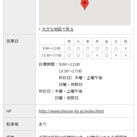
大きな地図で見る
営業日
月
火
水
木
金
土
日
9:00～12:00
◯
◯
◯
◯
◯
◯
×
13:30～17:00
◯
◯
◯
×
◯
×
×
診療時間：
9:00～12:00
13:30～17:00
休診日）木曜・土曜午後
日曜・祝祭日
休診日：
木曜・土曜午後
日曜・祝祭日
HP
http://www.shinsei-hp.jp/index.html
駐車場
あり