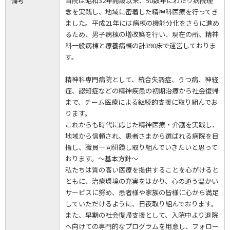
備考
当院は昭和32年開設以来、50数年にわたり病院理
念を実践し、地域に密着した精神科医療を行ってき
ました。平成21年には病棟の機能分化をさらに進め
るため、男子病棟の増改築を行い、現在の所、精神
科一般病棟と療養病棟の計390床で運営しておりま
す。
精神科専門病院として、統合失調症、うつ病、神経
症、認知症などの精神疾患の初期治療から社会復帰
まで、チーム医療による継続的支援に取り組んでお
ります。
これからも時代に応じた精神医療・介護を実践し、
地域から信頼され、患者さまから選ばれる病院を目
指し、職員一同研鑽し取り組んでいきたいと思って
おります。～基本方針～
私たちは質の高い医療を提供することを心がけると
ともに、治療環境の充実をはかり、心の通う温かい
サービスに努め、患者様や家族の皆様に心から満足
していただけるように、日夜取り組んでおります。
また、早期の社会復帰支援として、入院中より退院
へ向けての専門的なプログラムを用意し、フォロー