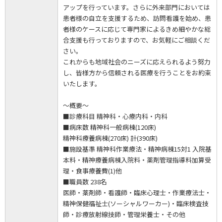
アップを行っています。さらに外来部門においては
患者様の自立を支援するため、訪問看護を始め、患
者様のケースに応じて専門家によるきめ細やかな総
合支援も行っておりますので、お気軽にご相談くだ
さい。
これからも地域社会のニーズに応えられるよう努力
し、皆様方から信頼される医療を行うことをお約束
いたします。
～概要～
■診療科目 精神科・心療内科・内科
■病床数 精神科一般病棟(120床)
精神科療養病棟(270床) 計(390床)
■施設基準 精神科作業療法・精神病棟15対1 入院基
本料・精神療養病棟入院料・薬剤管理指導料加算受
理・食事療養費(1)他
■職員数 238名
医師・薬剤師・看護師・臨床心理士・作業療法士・
精神保健福祉士(ソーシャルワーカー)・臨床検査技
師・診療放射線技師・管理栄養士・その他