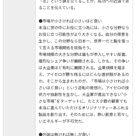
「志」という旗を立てることが、成功への近道であ
ることを伝えている。
●市場が小さければ小さいほど良い
本当に世の中にお役に立つ為には、小さな分野なら
お役に立つ可能性がより大きくなる。自分の得意を
生かし、この分野なら日本一、世界一だと胸を張っ
て言える市場開拓を目指そう。
市場規模の大きな分野は誰もが参入しやすい反面、
熾烈なシェア争いが展開される。しかも、その争い
は大企業ほど有利に展開される。企業規模を踏ま
え、アイセロが勝ち残るにはどんな選択肢があるの
か。そこから生まれたのが、「市場は小さければ小
さいほど良い」という逆転の発想だ。アイセロの技
術力や独創性を生かし、大企業が進出できない“小
さな市場”をターゲットに、たとえ少数の顧客でも
本当に喜んでいただけるオリジナリティーあふれる
製品を創り出す。そのためには、熱い創意と若々し
いエネルギーが不可欠だ。
●包装は無ければ無しが良い