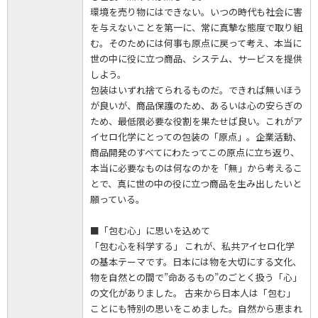
環境を売り物にはできない。いつの時代も社会に害
を与えないことを第一に、常に真摯な態度で取り組
む。そのためには何事も原点に戻って考え、本当に
世の中に役に立つ商品、システム、サービスを提供
しよう。
包装はいずれ捨てられるものだ。できれば無いほう
が良いが、商品保護のため、あるいは心の安らぎの
ため、最低限必要な役割を果たせば良い。これがア
イセロ化学にとっての包装の「原点」。企業活動、
商品開発のすべてにわたってこの原点に立ち返り、
本当に必要なものは何なのかを「無」から考えるこ
とで、真に世の中の役に立つ商品を生み出したいと
願っている。
■「包む心」に思いを込めて
「包む心を科学する」 これが、私共アイセロ化学
の基本テーマです。日本には物を大切にする文化、
物を自然との間で”命あるもの”のごとく扱う「心」
の文化がありました。 古来から日本人は「包む」
ことにも特別の思いをこめました。自然から恵まれ