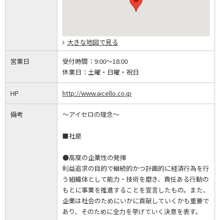
大きな地図で見る
営業日
受付時間：
9:00～18:00
休業日：
土曜・日曜・祝日
HP
http://www.aicello.co.jp
備考
～アイセロの理念～
■社是
●高度の企業性の発揮
利益追求の目的で継続的かつ計画的に経済行為を行
う組織体として能力・技術を磨き、責任ある行動の
もとに事業を推進することを宣言したもの。また、
企業は社会のためにいかに貢献していくかも重要で
あり、そのために全力を挙げていく決意を表す。