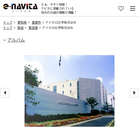
さぁ、今すぐ検索！
ナビタに掲載されている
地元のお店の情報が満載！
トップ
愛知県
豊橋市
アイセロ化学株式会社
トップ
製造
製造業
アイセロ化学株式会社
アルバム