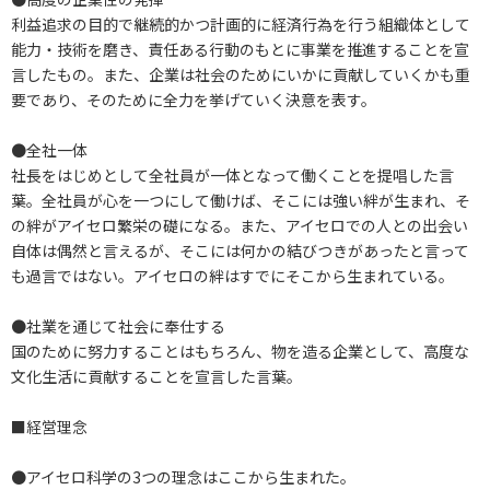
利益追求の目的で継続的かつ計画的に経済行為を行う組織体として
能力・技術を磨き、責任ある行動のもとに事業を推進することを宣
言したもの。また、企業は社会のためにいかに貢献していくかも重
要であり、そのために全力を挙げていく決意を表す。
●全社一体
社長をはじめとして全社員が一体となって働くことを提唱した言
葉。全社員が心を一つにして働けば、そこには強い絆が生まれ、そ
の絆がアイセロ繁栄の礎になる。また、アイセロでの人との出会い
自体は偶然と言えるが、そこには何かの結びつきがあったと言って
も過言ではない。アイセロの絆はすでにそこから生まれている。
●社業を通じて社会に奉仕する
国のために努力することはもちろん、物を造る企業として、高度な
文化生活に貢献することを宣言した言葉。
■経営理念
●アイセロ科学の3つの理念はここから生まれた。