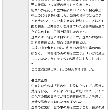
死の岐路に立つ試練の年でもありました。
創業の夢を託した主力製品セロファンの製造中止、
売上の50%を失いました。当時の技術ではセロファ
ン製造から生じる公害を完全に解決することは不可
能と判断、当時高まりを見せていた公害問題解決の
ために自主的に工場を閉鎖したのです。
企業とは、経営とは何であろうか。企業のお客様に
対する責任とは。商品に託す責任とは。
苦境の中で考えたのは、利益の追求が企業の目的で
はなく、「お客様の真のお役に立つ」「いかに満足
していただくか」をすべての原点にすることでし
た。
この原点に基づき、3つの理念を掲げました。
●企業正義
企業というのは「世の中にお役に立つ」「お客様の
満足を得る」ことによって経営が成り立つ。アイセ
ロ化学の構成員全てが社会的責任の重大さを思い、
真摯な態度で行動しなければならない。
企業の経営は、世の中のお役に立つこと、顧客の満