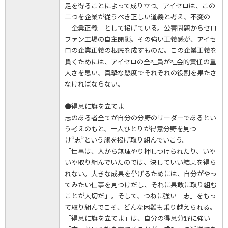
足を得ることによって成り立つ。アイセロは、この
二つを企業が従うべき正しい道義と考え、不変の
「企業正義」として掲げている。公害問題からセロ
ファン工場の自主閉鎖。その強い正義感が、アイセ
ロの企業正義の根底を成すものだ。この企業正義を
貫くためには、アイセロの全社員が社会的責任の重
大さを思い、真摯な態度でそれぞれの役割を果たさ
なければならない。
●得意に旗を立てよ
志のある者全てが自分の分野のリーダーであるとい
う考えのもと、一人ひとりが得意分野を見つ
け“志”という旗を掲げ取り組んでいこう。
「仕事は、人から無理やり押しつけられたり、いや
いや取り組んでいたのでは、決していい結果を得ら
れない。大きな成果を挙げるためには、自分がやっ
てみたい仕事を見つけだし、それに果敢に取り組む
ことが大切だ」。そして、つねに強い「志」をもっ
て取り組んでこそ、どんな困難も乗り越えられる。
「得意に旗を立てよ」は、自分の得意分野に強い