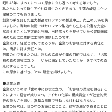
昭和45年、すべてについて原点に立ち返って考える年でした。
私たちにとって新生アイセロ誕生のときであり、生死の岐路に立つ
試練の年でもありました。
創業の夢を託した主力製品セロファンの製造中止、売上の50%を失
いました。当時の技術ではセロファン製造から生じる公害を完全に
解決することは不可能と判断、当時高まりを見せていた公害問題解
決のために自主的に工場を閉鎖したのです。
企業とは、経営とは何であろうか。企業のお客様に対する責任と
は。商品に託す責任とは。
苦境の中で考えたのは、利益の追求が企業の目的ではなく、「お客
様の真のお役に立つ」「いかに満足していただくか」をすべての原
点にすることでした。
この原点に基づき、3つの理念を掲げました。
●企業正義
企業というのは「世の中にお役に立つ」「お客様の満足を得る」こ
とによって経営が成り立つ。アイセロ化学の構成員全てが社会的責
任の重大さを思い、真摯な態度で行動しなければならない。
企業の経営は、世の中のお役に立つこと、顧客の満足を得ることに