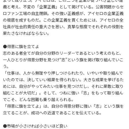
よって成り立つ。アイセロは、この二つを企業が従うべき正しい道
義と考え、不変の「企業正義」として掲げている。公害問題からセ
ロファン工場の自主閉鎖。その強い正義感が、アイセロの企業正義
の根底を成すものだ。この企業正義を貫くためには、アイセロの全
社員が社会的責任の重大さを思い、真摯な態度でそれぞれの役割を
果たさなければならない。
●得意に旗を立てよ
志のある者全てが自分の分野のリーダーであるという考えのもと、
一人ひとりが得意分野を見つけ“志”という旗を掲げ取り組んでいこ
う。
「仕事は、人から無理やり押しつけられたり、いやいや取り組んで
いたのでは、決していい結果を得られない。大きな成果を挙げるた
めには、自分がやってみたい仕事を見つけだし、それに果敢に取り
組むことが大切だ」。そして、つねに強い「志」をもって取り組ん
でこそ、どんな困難も乗り越えられる。
「得意に旗を立てよ」は、自分の得意分野に強い「志」という旗を
立てることが、成功への近道であることを伝えている。
●市場が小さければ小さいほど良い