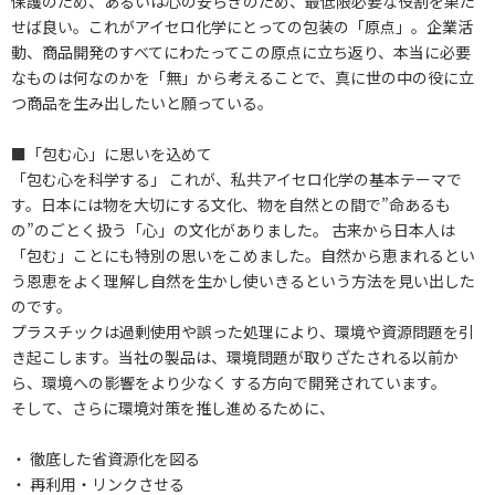
保護のため、あるいは心の安らぎのため、最低限必要な役割を果た
せば良い。これがアイセロ化学にとっての包装の「原点」。企業活
動、商品開発のすべてにわたってこの原点に立ち返り、本当に必要
なものは何なのかを「無」から考えることで、真に世の中の役に立
つ商品を生み出したいと願っている。
■「包む心」に思いを込めて
「包む心を科学する」 これが、私共アイセロ化学の基本テーマで
す。日本には物を大切にする文化、物を自然との間で”命あるも
の”のごとく扱う「心」の文化がありました。 古来から日本人は
「包む」ことにも特別の思いをこめました。自然から恵まれるとい
う恩恵をよく理解し自然を生かし使いきるという方法を見い出した
のです。
プラスチックは過剰使用や誤った処理により、環境や資源問題を引
き起こします。当社の製品は、環境問題が取りざたされる以前か
ら、環境への影響をより少なく する方向で開発されています。
そして、さらに環境対策を推し進めるために、
・ 徹底した省資源化を図る
・ 再利用・リンクさせる