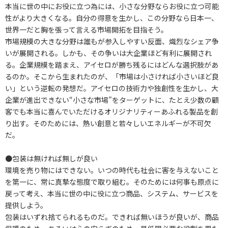
本当に世の中にお役に立つ為には、小さな分野ならお役に立つ可能
性がより大きくなる。自分の得意を生かし、この分野なら日本一、
世界一だと胸を張って言える市場開拓を目指そう。
市場規模の大きな分野は誰もが参入しやすい反面、熾烈なシェア争
いが展開される。しかも、その争いは大企業ほど有利に展開され
る。企業規模を踏まえ、アイセロが勝ち残るにはどんな選択肢があ
るのか。そこから生まれたのが、「市場は小さければ小さいほど良
い」という逆転の発想だ。アイセロの技術力や独創性を生かし、大
企業が進出できない“小さな市場”をターゲットに、たとえ少数の顧
客でも本当に喜んでいただけるオリジナリティーあふれる製品を創
り出す。そのためには、熱い創意と若々しいエネルギーが不可欠
だ。
●包装は無ければ無しが良い
環境を売り物にはできない。いつの時代も社会に害を与えないこと
を第一に、常に真摯な態度で取り組む。そのためには何事も原点に
戻って考え、本当に世の中に役に立つ商品、システム、サービスを
提供しよう。
包装はいずれ捨てられるものだ。できれば無いほうが良いが、商品