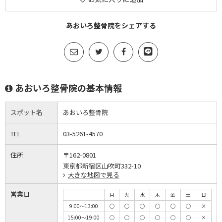
あおいろ整骨院をシェアする
あおいろ整骨院の基本情報
スポット名
あおいろ整骨院
TEL
03-5261-4570
住所
〒162-0801
東京都新宿区山吹町332-10
大きな地図で見る
営業日
月
火
水
木
金
土
日
9:00～13:00
◯
◯
◯
◯
◯
◯
×
15:00～19:00
◯
◯
◯
◯
◯
◯
×