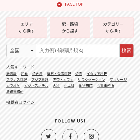
PAGE TOP
エリア
駅・路線
カテゴリー
から探す
から探す
から探す
検索
人気キーワード
居酒屋
和食
焼き鳥
懐石・会席料理
焼肉
イタリア料理
フランス料理
アジア料理
喫茶・カフェ
リラクゼーション
マッサージ
カラオケ
ビジネスホテル
内科
小児科
動物病院
会計事務所
法律事務所
掲載者ログイン
FOLLOW US!