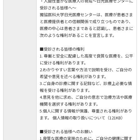
・人間性豊かな医療人の育成～日光医療センターに
受診される皆様へ～
獨協医科大学日光医療センターは、医療が患者さま
と医療提供者との信頼関係で成り立つものであり、
医療の中心は患者さまであると認識し、患者さまに
次のような権利があることを宣言します。
■受診される皆様の権利
1. 尊厳と安全に配慮した高度で良質な医療を、公平
に受ける権利があります。
2.わかりやすい言葉や方法で説明を受け、ご自分の
希望や意見を述べる権利があります。
3.ご自身の診療に関する記録など、診療上必要な情
報を受ける権利があります。
4.意見を他に求め、ご自分の意志で治療方法や医療
機関を選択する権利があります。
5.個人に関する情報が保護、尊重される権利があり
ます。 個人情報の取り扱いについて（121KB）
■受診される皆様へのお願い
1.良質な医療の実現のために、ご自分の健康に関す