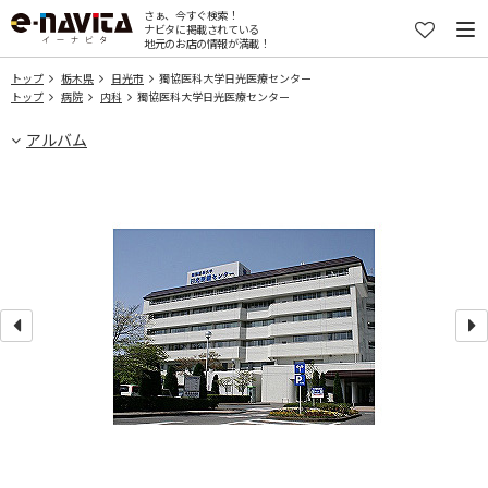
さぁ、今すぐ検索！
ナビタに掲載されている
地元のお店の情報が満載！
トップ
栃木県
日光市
獨協医科大学日光医療センター
トップ
病院
内科
獨協医科大学日光医療センター
アルバム