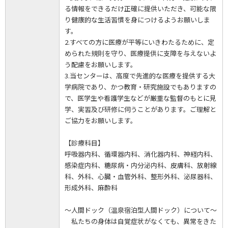
る情報をできるだけ正確に提供いただき、可能な限
り健康的な生活習慣を身につけるようお願いしま
す。
2.すべての方に医療が平等にいきわたるために、定
められた規則を守り、医療提供に支障を与えないよ
う配慮をお願いします。
3.当センターは、高度で先進的な医療を提供する大
学病院であり、かつ教育・研究施設でもありますの
で、医学生や看護学生などが厳重な監督のもとに見
学、実習及び研修に伺うことがあります。ご理解と
ご協力をお願いします。
【診療科目】
呼吸器内科、循環器内科、消化器内科、神経内科、
感染症内科、糖尿病・内分泌内科、皮膚科、放射線
科、外科、心臓・血管外科、整形外科、泌尿器科、
形成外科、麻酔科
～人間ドック（温泉宿泊型人間ドック）について～
私たちの身体は自覚症状がなくても、異常をきた