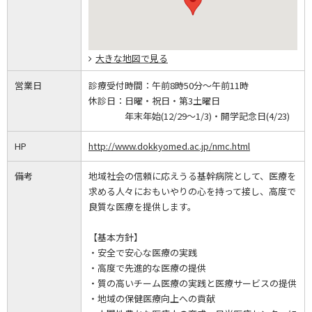
大きな地図で見る
営業日
診療受付時間：
午前8時50分～午前11時
休診日：
日曜・祝日・第3土曜日
年末年始(12/29～1/3)・開学記念日(4/23)
HP
http://www.dokkyomed.ac.jp/nmc.html
備考
地域社会の信頼に応えうる基幹病院として、医療を
求める人々におもいやりの心を持って接し、高度で
良質な医療を提供します。
【基本方針】
・安全で安心な医療の実践
・高度で先進的な医療の提供
・質の高いチーム医療の実践と医療サービスの提供
・地域の保健医療向上への貢献