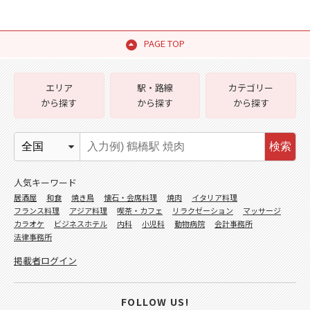
PAGE TOP
エリア
駅・路線
カテゴリー
から探す
から探す
から探す
検索
人気キーワード
居酒屋
和食
焼き鳥
懐石・会席料理
焼肉
イタリア料理
フランス料理
アジア料理
喫茶・カフェ
リラクゼーション
マッサージ
カラオケ
ビジネスホテル
内科
小児科
動物病院
会計事務所
法律事務所
掲載者ログイン
FOLLOW US!