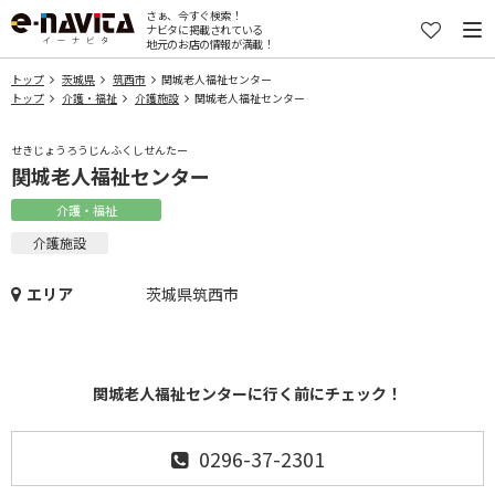
さぁ、今すぐ検索！
ナビタに掲載されている
地元のお店の情報が満載！
トップ
茨城県
筑西市
関城老人福祉センター
トップ
介護・福祉
介護施設
関城老人福祉センター
せきじょうろうじんふくしせんたー
関城老人福祉センター
介護・福祉
介護施設
エリア
茨城県筑西市
関城老人福祉センターに行く前にチェック！
0296-37-2301