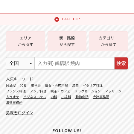
PAGE TOP
エリア
駅・路線
カテゴリー
から探す
から探す
から探す
検索
人気キーワード
居酒屋
和食
焼き鳥
懐石・会席料理
焼肉
イタリア料理
フランス料理
アジア料理
喫茶・カフェ
リラクゼーション
マッサージ
カラオケ
ビジネスホテル
内科
小児科
動物病院
会計事務所
法律事務所
掲載者ログイン
FOLLOW US!