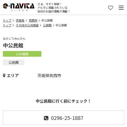
さぁ、今すぐ検索！
ナビタに掲載されている
地元のお店の情報が満載！
トップ
茨城県
筑西市
中公民館
トップ
その他の公共施設
公民館
中公民館
なかこうみんかん
中公民館
公共機関
公民館
エリア
茨城県筑西市
中公民館に行く前にチェック！
0296-25-1887